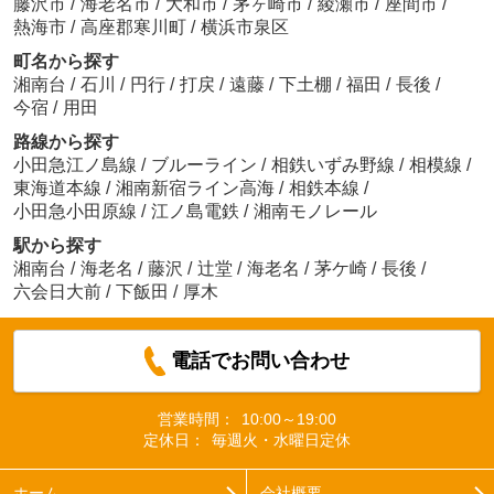
藤沢市
/
海老名市
/
大和市
/
茅ヶ崎市
/
綾瀬市
/
座間市
/
熱海市
/
高座郡寒川町
/
横浜市泉区
町名から探す
湘南台
/
石川
/
円行
/
打戻
/
遠藤
/
下土棚
/
福田
/
長後
/
今宿
/
用田
路線から探す
小田急江ノ島線
/
ブルーライン
/
相鉄いずみ野線
/
相模線
/
東海道本線
/
湘南新宿ライン高海
/
相鉄本線
/
小田急小田原線
/
江ノ島電鉄
/
湘南モノレール
駅から探す
湘南台
/
海老名
/
藤沢
/
辻堂
/
海老名
/
茅ケ崎
/
長後
/
六会日大前
/
下飯田
/
厚木
電話でお問い合わせ
営業時間：
10:00～19:00
定休日：
毎週火・水曜日定休
ホーム
会社概要