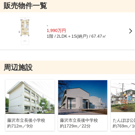
販売物件一覧
-
1,990万円
1階
2LDK＋1S(納戸)
67.47㎡
周辺施設
藤沢市立長後小学校
藤沢市立長後中学校
たんぽぽ公
約712m／9分
約1729m／22分
約769m／1