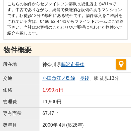
こちらの物件からセブンイレブン藤沢長後北店まで491mで
す。中古でありながら、綺麗で機能的な設備のあるマンション
です。駅徒歩13分の場所にある物件です。物件購入をご検討を
されている方は、0466-52-4441からファインドホームにご連絡
下さい。当社はお客様のこだわりやご要望に合わせた物件のご
紹介を致します。
物件概要
所在地
神奈川県
藤沢市
長後
交通
小田急江ノ島線
「
長後
」駅 徒歩13分
価格
1,990万円
管理費
11,900円
専有面積
67.47㎡
築年月
2000年 4月(築26年)