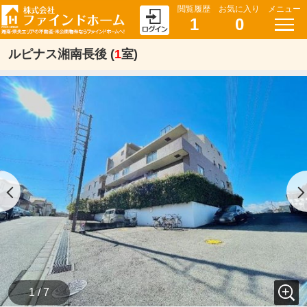
閲覧履歴
お気に入り
メニュー
1
0
ルピナス湘南長後 (
1
室)
1 / 7