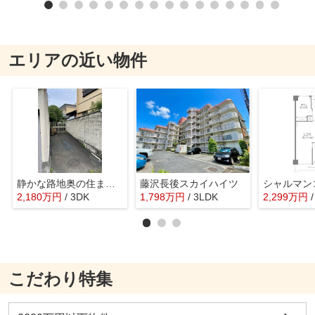
エリアの近い物件
静かな路地奥の住まい～神奈川県藤沢市藤が岡２丁目～
藤沢長後スカイハイツ
シャルマン
2,180
万
円
/ 3DK
1,798
万
円
/ 3LDK
2,299
万
円
こだわり特集