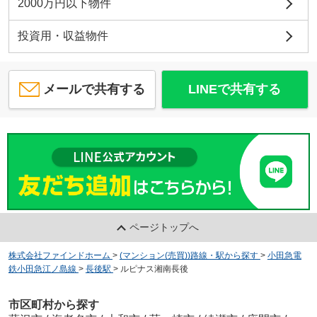
2000万円以下物件
投資用・収益物件
メールで共有する
LINEで共有する
ページトップへ
株式会社ファインドホーム
>
(マンション(売買))路線・駅から探す
>
小田急電
鉄小田急江ノ島線
>
長後駅
>
ルピナス湘南長後
市区町村から探す