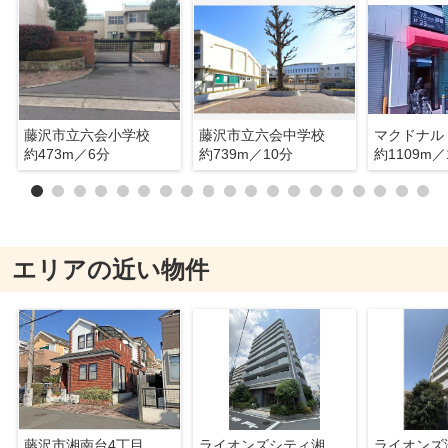
藤沢市立六会小学校
藤沢市立六会中学校
約473m／6分
約739m／10分
約1109m／
エリアの近い物件
藤沢市湘南台4丁目 中古戸建
ライオンズシティ湘南台