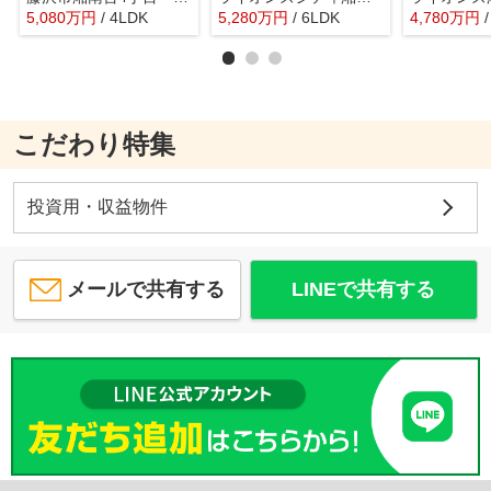
5,080
万
円
/ 4LDK
5,280
万
円
/ 6LDK
4,780
万
円
こだわり特集
投資用・収益物件
メールで共有する
LINEで共有する