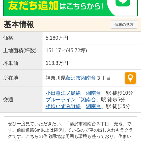
基本情報
情報の見方
価格
5,180万円
土地面積(坪数)
151.17㎡(45.72坪)
坪単価
113.3万円
所在地
神奈川県
藤沢市
湘南台
３丁目
小田急江ノ島線
「
湘南台
」駅 徒歩10分
交通
ブルーライン
「
湘南台
」駅 徒歩5分
相鉄いずみ野線
「
湘南台
」駅 徒歩5分
ぜひ一度見ていただきたい、「藤沢市湘南台３丁目 売地」で
す。前面道路6m以上は確保しているので車の出し入れもラクラ
クです。こちらの住宅用地は周囲も環境も整っており、住まい