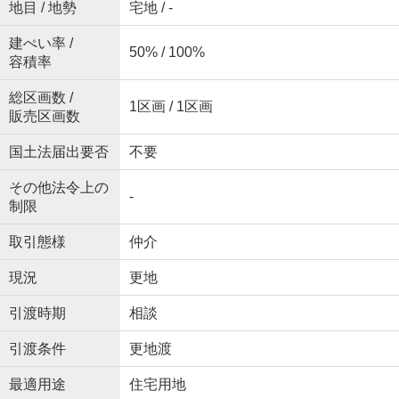
地目 / 地勢
宅地 / -
建ぺい率 /
50% / 100%
容積率
総区画数 /
1区画 / 1区画
販売区画数
国土法届出要否
不要
その他法令上の
-
制限
取引態様
仲介
現況
更地
引渡時期
相談
引渡条件
更地渡
最適用途
住宅用地