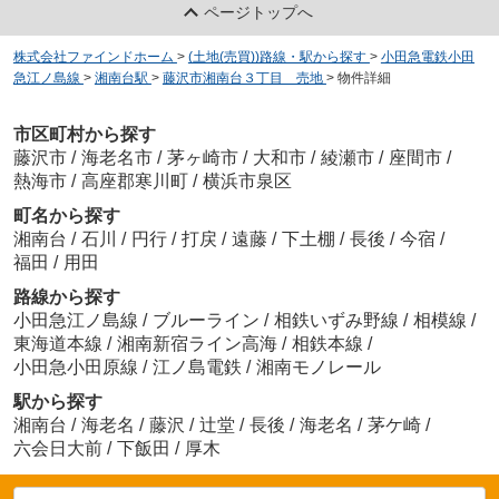
ページトップへ
株式会社ファインドホーム
>
(土地(売買))路線・駅から探す
>
小田急電鉄小田
急江ノ島線
>
湘南台駅
>
藤沢市湘南台３丁目 売地
>
物件詳細
市区町村から探す
藤沢市
/
海老名市
/
茅ヶ崎市
/
大和市
/
綾瀬市
/
座間市
/
熱海市
/
高座郡寒川町
/
横浜市泉区
町名から探す
湘南台
/
石川
/
円行
/
打戻
/
遠藤
/
下土棚
/
長後
/
今宿
/
福田
/
用田
路線から探す
小田急江ノ島線
/
ブルーライン
/
相鉄いずみ野線
/
相模線
/
東海道本線
/
湘南新宿ライン高海
/
相鉄本線
/
小田急小田原線
/
江ノ島電鉄
/
湘南モノレール
駅から探す
湘南台
/
海老名
/
藤沢
/
辻堂
/
長後
/
海老名
/
茅ケ崎
/
六会日大前
/
下飯田
/
厚木