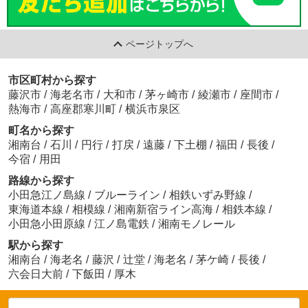
ページトップへ
市区町村から探す
藤沢市
/
海老名市
/
大和市
/
茅ヶ崎市
/
綾瀬市
/
座間市
/
熱海市
/
高座郡寒川町
/
横浜市泉区
町名から探す
湘南台
/
石川
/
円行
/
打戻
/
遠藤
/
下土棚
/
福田
/
長後
/
今宿
/
用田
路線から探す
小田急江ノ島線
/
ブルーライン
/
相鉄いずみ野線
/
東海道本線
/
相模線
/
湘南新宿ライン高海
/
相鉄本線
/
小田急小田原線
/
江ノ島電鉄
/
湘南モノレール
駅から探す
湘南台
/
海老名
/
藤沢
/
辻堂
/
海老名
/
茅ケ崎
/
長後
/
六会日大前
/
下飯田
/
厚木