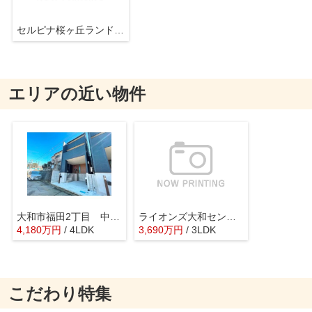
セルピナ桜ヶ丘ランドヒルズ
エリアの近い物件
大和市福田2丁目 中古戸建
ライオンズ大和セントマークス
4,180
万
円
/ 4LDK
3,690
万
円
/ 3LDK
こだわり特集