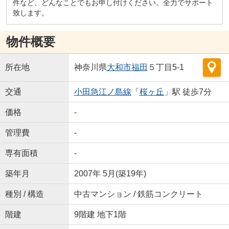
件など、どんなことでもお申し付けください。全力でサポート
致します。
物件概要
所在地
神奈川県
大和市
福田
５丁目5-1
交通
小田急江ノ島線
「
桜ヶ丘
」駅 徒歩7分
価格
-
管理費
-
専有面積
-
築年月
2007年 5月(築19年)
種別 / 構造
中古マンション / 鉄筋コンクリート
階建
9階建 地下1階