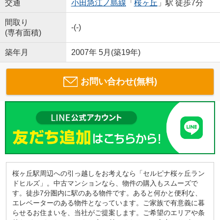
交通
小田急江ノ島線
「
桜ヶ丘
」駅 徒歩7分
間取り
-(-)
(専有面積)
築年月
2007年 5月(築19年)
お問い合わせ(無料)
桜ヶ丘駅周辺への引っ越しをお考えなら「セルピナ桜ヶ丘ラン
ドヒルズ」。中古マンションなら、物件の購入もスムーズで
す。徒歩7分圏内に駅のある物件です。あると何かと便利な、
エレベーターのある物件となっています。ご家族で有意義に暮
らせるお住まいを、当社がご提案します。ご希望のエリアや条