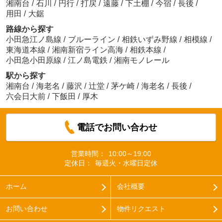
湘南台
/
石川
/
円行
/
打戻
/
遠藤
/
下土棚
/
今宿
/
長後
/
用田
/
大鋸
路線から探す
小田急江ノ島線
/
ブルーライン
/
相鉄いずみ野線
/
相模線
/
東海道本線
/
湘南新宿ライン高海
/
相鉄本線
/
小田急小田原線
/
江ノ島電鉄
/
湘南モノレール
駅から探す
湘南台
/
海老名
/
藤沢
/
辻堂
/
茅ケ崎
/
海老名
/
長後
/
六会日大前
/
下飯田
/
厚木
電話でお問い合わせ
営業時間：
10:00～19:00
定休日：
毎週火・水曜日定休
ホーム
会社概要
お問い合わせ
物件リクエスト