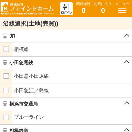
閲覧履歴
お気に入り
メニュー
0
0
沿線選択(土地(売買))
JR
相模線
小田急電鉄
小田急小田原線
小田急江ノ島線
横浜市交通局
ブルーライン
相模鉄道