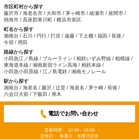
市区町村から探す
藤沢市
/
海老名市
/
大和市
/
茅ヶ崎市
/
綾瀬市
/
座間市
/
熱海市
/
高座郡寒川町
/
横浜市泉区
町名から探す
湘南台
/
石川
/
円行
/
打戻
/
遠藤
/
下土棚
/
福田
/
長後
/
今宿
/
用田
路線から探す
小田急江ノ島線
/
ブルーライン
/
相鉄いずみ野線
/
相模線
/
東海道本線
/
湘南新宿ライン高海
/
相鉄本線
/
小田急小田原線
/
江ノ島電鉄
/
湘南モノレール
駅から探す
湘南台
/
海老名
/
藤沢
/
辻堂
/
海老名
/
茅ケ崎
/
長後
/
六会日大前
/
下飯田
/
厚木
電話でお問い合わせ
営業時間：
10:00～19:00
定休日：
毎週火・水曜日定休