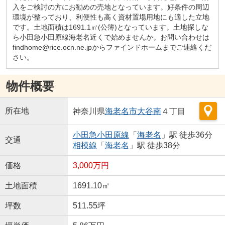
入をご検討の方にお勧めの売地となっています。好条件の周辺
環境が整っており、利便性も高く資材置場用地にも適した立地
です。土地面積は1691.1㎡(公簿)となっています。土地探しな
ら小田急小田原線海老名近くで始めませんか。お問い合わせは
findhome@rice.ocn.ne.jpからファインドホームまでご連絡くだ
さい。
物件概要
所在地
神奈川県
海老名市
大谷南
４丁目
小田急小田原線
「
海老名
」駅 徒歩36分
交通
相模線
「
海老名
」駅 徒歩38分
価格
3,000万円
土地面積
1691.10㎡
坪数
511.55坪