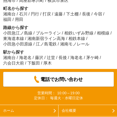
熱海市
/
高座郡寒川町
/
横浜市泉区
町名から探す
湘南台
/
石川
/
円行
/
打戻
/
遠藤
/
下土棚
/
長後
/
今宿
/
福田
/
用田
路線から探す
小田急江ノ島線
/
ブルーライン
/
相鉄いずみ野線
/
相模線
/
東海道本線
/
湘南新宿ライン高海
/
相鉄本線
/
小田急小田原線
/
江ノ島電鉄
/
湘南モノレール
駅から探す
湘南台
/
海老名
/
藤沢
/
辻堂
/
長後
/
海老名
/
茅ケ崎
/
六会日大前
/
下飯田
/
厚木
電話でお問い合わせ
営業時間：
10:00～19:00
定休日：
毎週火・水曜日定休
ホーム
会社概要