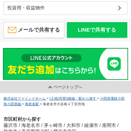
投資用・収益物件
メールで共有する
LINEで共有する
ページトップへ
株式会社ファインドホーム
>
(土地(売買))路線・駅から探す
>
小田急電鉄小田
急小田原線
>
海老名駅
>
海老名市大谷南４丁目売地
市区町村から探す
藤沢市
/
海老名市
/
茅ヶ崎市
/
大和市
/
綾瀬市
/
座間市
/