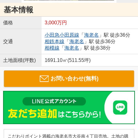
基本情報
価格
3,000万円
小田急小田原線
「
海老名
」駅 徒歩36分
交通
相鉄本線
「
海老名
」駅 徒歩36分
相模線
「
海老名
」駅 徒歩38分
土地面積(坪数)
1691.10㎡(511.55坪)
お問い合わせ(無料)
こだわりポイント満載の海老名市大谷南４丁目売地。土地の購