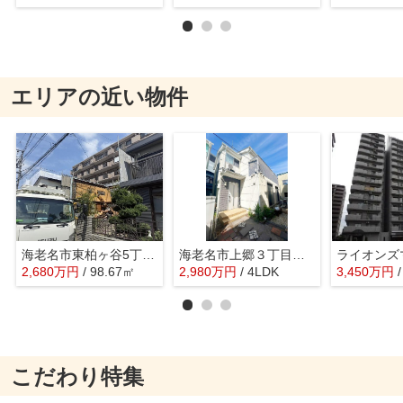
エリアの近い物件
海老名市東柏ヶ谷5丁目 売地
海老名市上郷３丁目 中古戸建
2,680
万
円
/ 98.67㎡
2,980
万
円
/ 4LDK
3,450
万
円
こだわり特集