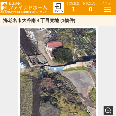
閲覧履歴
お気に入り
メニュー
1
0
海老名市大谷南４丁目売地 (
1
物件)