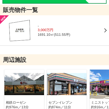
販売物件一覧
-
3,000万円
1691.10㎡(511.55坪)
周辺施設
相鉄ローゼン
セブンイレブン
ミニストッ
約976m／13分
約874m／11分
約916m／1