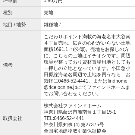
坪単価
5.86万円
種別
売地
地目 / 地勢
雑種地 / -
こだわりポイント満載の海老名市大谷南
４丁目売地。広さの心配がいらない土地
面積1691.1㎡(公簿)。売地をお探しの方
に、こちらの土地はイチオシです。周辺
環境が整っており資材置場用地としても
備考
一押しの立地となっています。小田急小
田原線海老名周辺で土地を買うなら、お
気軽に0466-52-4441、またはfindhome
@rice.ocn.ne.jpにてファインドホームま
でお問い合わせください。
株式会社ファインドホーム
神奈川県藤沢市湘南台１丁目15-1
取扱会社
TEL:0466-52-4441
神奈川県知事 (4) 第27375号
全国宅地建物取引業保証協会