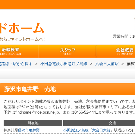
営業時間：10:
買))路線・駅から探す
>
小田急電鉄小田急江ノ島線
>
六会日大前駅
>
藤沢
藤沢市亀井野 売地
こだわりポイント満載の藤沢市亀井野 売地。六会郵便局まで67mです。
地面積は262㎡(公簿)となっております。当社が扱う藤沢市エリアにある
予約はfindhome@rice.ocn.ne.jp、または0466-52-4441まで承っております
所在地
交通
神奈川県
藤沢市
亀井野
小田急江ノ島線
「
六会日大前
」駅 徒歩12分