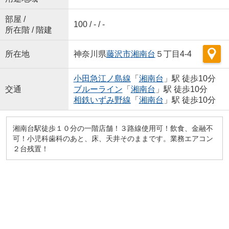
部屋 /
100 / - / -
所在階 / 階建
所在地
神奈川県
藤沢市
湘南台
５丁目4-4
小田急江ノ島線
「
湘南台
」駅 徒歩10分
交通
ブルーライン
「
湘南台
」駅 徒歩10分
相鉄いずみ野線
「
湘南台
」駅 徒歩10分
湘南台駅徒歩１０分の一階店舗！３路線使用可！飲食、金融不
可！小児科歯科のあと、床、天井そのままです。業務エアコン
２台残置！