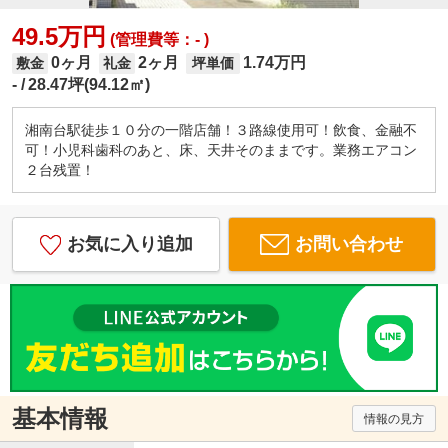
49.5万円
(管理費等：- )
0ヶ月
2ヶ月
1.74万円
敷金
礼金
坪単価
-
28.47坪(94.12㎡)
湘南台駅徒歩１０分の一階店舗！３路線使用可！飲食、金融不
可！小児科歯科のあと、床、天井そのままです。業務エアコン
２台残置！
お気に入り追加
お問い合わせ
基本情報
情報の見方