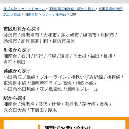
株式会社ファインドホーム
>
(店舗(賃貸))路線・駅から探す
>
小田急電鉄小田
急江ノ島線
>
湘南台駅
>
ソナーレ湘南台
>
100
市区町村から探す
藤沢市
/
海老名市
/
大和市
/
茅ヶ崎市
/
綾瀬市
/
座間市
/
熱海市
/
高座郡寒川町
/
横浜市泉区
町名から探す
湘南台
/
石川
/
円行
/
打戻
/
遠藤
/
下土棚
/
福田
/
長後
/
今宿
/
用田
路線から探す
小田急江ノ島線
/
ブルーライン
/
相鉄いずみ野線
/
相模線
/
東海道本線
/
湘南新宿ライン高海
/
相鉄本線
/
小田急小田原線
/
江ノ島電鉄
/
湘南モノレール
駅から探す
湘南台
/
海老名
/
藤沢
/
辻堂
/
海老名
/
茅ケ崎
/
長後
/
六会日大前
/
下飯田
/
厚木
電話でお問い合わせ