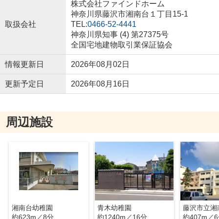
株式会社ファインドホーム
神奈川県藤沢市湘南台１丁目15-1
取扱会社
TEL:
0466-52-4441
神奈川県知事 (4) 第27375号
全国宅地建物取引業保証協会
情報更新日
2026年08月02日
更新予定日
2026年08月16日
周辺施設
湘南台幼稚園
青木幼稚園
藤沢市立湘
約623m／8分
約1240m／16分
約407m／