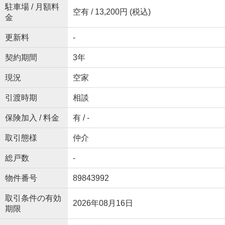
駐車場 / 月額料
空有 / 13,200円 (税込)
金
更新料
-
契約期間
3年
現況
空家
引渡時期
相談
保険加入 / 料金
有 / -
取引態様
仲介
総戸数
-
物件番号
89843992
取引条件の有効
2026年08月16日
期限