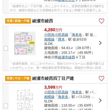
「綾瀬市大上一丁目戸建」のここがイチオシ。浴室乾燥機付きの物件な
ので、梅雨や花粉などで洗濯物を外干しできない時期でも部屋干しをし
なくて済みます。トイレが2ヶ所にある物件です...
綾瀬市綾西
売買 | 新築一戸建
4,280
万
円
小田急小田原線
「
海老名
」駅 徒歩45分
相模線
「
厚木
」駅 徒歩52分
4LDK
建物面積：94.81㎡（28.67坪）
土地面積：165.17㎡（49.96坪）
神奈川県
綾瀬市
綾西
４丁目
「綾瀬市綾西」のここがイチオシ。初めてのマイホームに新築戸建ては
いかがでしょうか。第一種低層住居専用地域は、開放的で明るい街並み
が生まれ、良好な住環境からニーズの高い場所...
綾瀬市綾西四丁目戸建
売買 | 中古一戸建
3,599
万
円
小田急小田原線
「
海老名
」駅 バス13分 「国分寺台第11」 停歩3分
相模線
「
海老名
」駅 バス13分 「国分寺台第11」 停歩3分
5LDK
建物面積：118.00㎡（35.69坪）