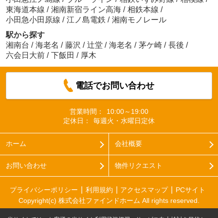
東海道本線
/
湘南新宿ライン高海
/
相鉄本線
/
小田急小田原線
/
江ノ島電鉄
/
湘南モノレール
駅から探す
湘南台
/
海老名
/
藤沢
/
辻堂
/
海老名
/
茅ケ崎
/
長後
/
六会日大前
/
下飯田
/
厚木
電話でお問い合わせ
営業時間：
10:00～19:00
定休日：
毎週火・水曜日定休
ホーム
会社概要
お問い合わせ
物件リクエスト
プライバシーポリシー
利用規約
アクセスマップ
PCサイト
Copyright(c) 株式会社ファインドホーム All rights reserved.