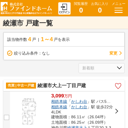
閲覧履歴
お気に入り
メニュー
0
0
綾瀬市 戸建一覧
4
1～4
該当物件数
戸
戸を表示
変更
絞り込み条件：
なし
綾瀬市大上一丁目戸建
売買 | 中古一戸建
3,099
万
円
相鉄本線
「
かしわ台
」駅 バス5分 「寺尾」 停歩3分
相鉄本線
「
かしわ台
」駅 徒歩22分
4LDK
建物面積：86.11㎡（26.04坪）
土地面積：86.25㎡（26.09坪）
神奈川県
綾瀬市
大上
１丁目20-3-3