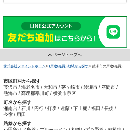
ページトップへ
株式会社ファインドホーム
>
(戸建(売買))地域から探す
>
綾瀬市の戸建(売買)
市区町村から探す
藤沢市
/
海老名市
/
大和市
/
茅ヶ崎市
/
綾瀬市
/
座間市
/
熱海市
/
高座郡寒川町
/
横浜市泉区
町名から探す
湘南台
/
石川
/
円行
/
打戻
/
遠藤
/
下土棚
/
福田
/
長後
/
今宿
/
用田
路線から探す
小田急江ノ島線
/
ブルーライン
/
相鉄いずみ野線
/
相模線
/