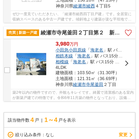
土地面積：156.20㎡（47.25坪）
神奈川県
綾瀬市
綾西
４丁目5
ぜひ一度見ていただきたい、「綾瀬市綾西四丁目戸建」です。全居室に
収納スペースのある中古一戸建です。傾斜地より建築が楽な平坦地で
す。浴室乾燥機が用意されている中古一戸建で、...
綾瀬市寺尾釜田２丁目第２ 新築戸建
売買 | 新築一戸建
3,980
万
円
小田急小田原線
「
海老名
」駅 バス15分 「綾瀬高校」 停歩4分
相鉄本線
「
海老名
」駅 バス15分 「綾瀬高校」 停歩4分
相模線
「
海老名
」駅 バス15分 「綾瀬高校」 停歩4分
4LDK
建物面積：103.50㎡（31.30坪）
土地面積：121.31㎡（36.69坪）
神奈川県
綾瀬市
寺尾釜田
２丁目
築2年以内の物件ですので、外観もキレイです。綺麗で清潔感のある室内
が新築戸建ての特徴です。令和6年11月築の物件となっており、設備も
充実しています。新築ならではの「新しさ」が...
4
1～4
該当物件数
戸
戸を表示
変更
絞り込み条件：
なし