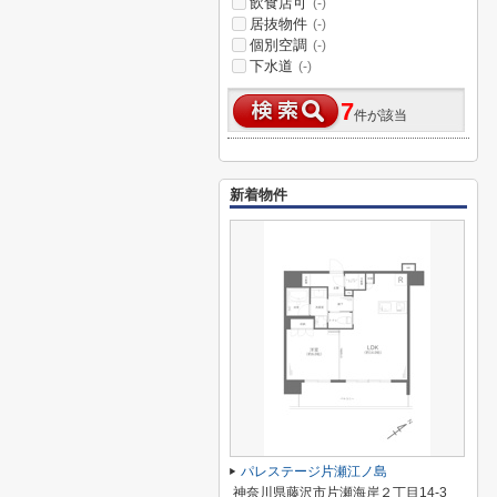
飲食店可
(-)
居抜物件
(-)
個別空調
(-)
下水道
(-)
7
件が該当
新着物件
パレステージ片瀬江ノ島
神奈川県藤沢市片瀬海岸２丁目14-3