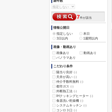
築年数
7
件が該当
情報公開日
指定しない
本日
3日以内
1週間以内
画像・動画あり
画像あり
動画あり
パノラマあり
こだわり条件
陽当り良好
(-)
天井が高い
(-)
仲介手数料無料
(-)
都市ガス
(-)
外断熱工法
(-)
IHクッキングヒーター
(-)
食器洗い乾燥機
(-)
システムキッチン
(-)
コンロ３口
(-)