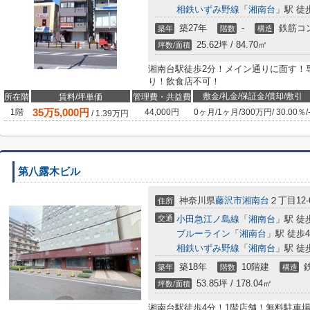
相鉄いずみ野線
「
湘南台
」駅 徒
築27年
-
鉄筋コ
築年
階数
構造
25.62坪 / 84.70㎡
坪数/面積
湘南台駅徒歩2分！メイン通りに面す！
り！飲食店不可！
敷金/礼金/保証金/償却/敷引
所在階
賃料/坪単価
管理費・共益費
35
万
5,000
円
1階
44,000円
0ヶ月
/
1ヶ月
/
300万円
/
30.00％
/
/
1.39
万円
第八露木ビル
神奈川県
藤沢市
湘南台
２丁目12-
住所
交通
小田急江ノ島線
「
湘南台
」駅 徒
ブルーライン
「
湘南台
」駅 徒歩
相鉄いずみ野線
「
湘南台
」駅 徒
築18年
10階建
築年
階数
構造
53.85坪 / 178.04㎡
坪数/面積
湘南台駅徒歩4分！1階店舗！無料駐車