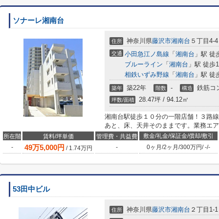
ソナーレ湘南台
神奈川県
藤沢市
湘南台
５丁目4-4
住所
交通
小田急江ノ島線
「
湘南台
」駅 徒
ブルーライン
「
湘南台
」駅 徒歩1
相鉄いずみ野線
「
湘南台
」駅 徒
築22年
-
鉄筋コ
築年
階数
構造
28.47坪 / 94.12㎡
坪数/面積
湘南台駅徒歩１０分の一階店舗！３路線
あと、床、天井そのままです。業務エア
敷金/礼金/保証金/償却/敷引
所在階
賃料/坪単価
管理費・共益費
49
万
5,000
円
-
-
0ヶ月
/
2ヶ月
/
300万円
/
-
/
-
/
1.74
万円
53田中ビル
神奈川県
藤沢市
湘南台
２丁目1-1
住所