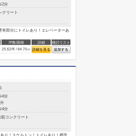
歩2分
ンクリート
専有部分にトイレあり！エレベーターあ
坪数/面積
詳細
検討リスト
-
25.62坪 / 84.70㎡
詳細を見る
追加する
6
歩4分
4分
歩4分
鉄筋コンクリート
場あり！スケルトン！トイレあり！都市