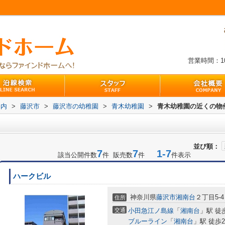
営業時間：10:
案内
>
藤沢市
>
藤沢市の幼稚園
>
青木幼稚園
>
青木幼稚園の近くの物
並び順：
7
7
1-7
該当公開件数
件 販売数
件
件表示
ハークビル
神奈川県
藤沢市
湘南台
２丁目5-4
住所
交通
小田急江ノ島線
「
湘南台
」駅 徒
ブルーライン
「
湘南台
」駅 徒歩