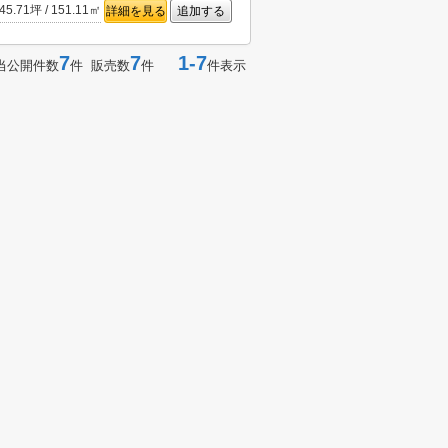
45.71坪 / 151.11㎡
詳細を見る
追加する
7
7
1-7
当公開件数
件 販売数
件
件表示