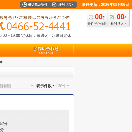
最終更新：2026年08月06日
00
00
件
件
最近見た物件
検討リスト
00～19:00
定休日：毎週火・水曜日定休
件
表示件数：
歩2分
2分