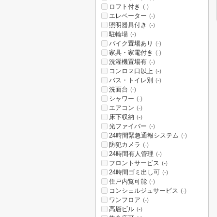
ロフト付き
(-)
エレベーター
(-)
照明器具付き
(-)
駐輪場
(-)
バイク置場あり
(-)
家具・家電付き
(-)
洗濯機置場有
(-)
コンロ２口以上
(-)
バス・トイレ別
(-)
洗面台
(-)
シャワー
(-)
エアコン
(-)
床下収納
(-)
光ファイバー
(-)
24時間緊急通報システム
(-)
防犯カメラ
(-)
24時間有人管理
(-)
フロントサービス
(-)
24時間ゴミ出し可
(-)
住戸内覧可能
(-)
コンシェルジュサービス
(-)
ワンフロア
(-)
高層ビル
(-)