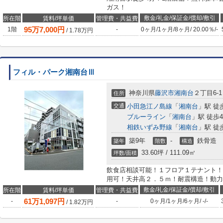
ガス！
敷金/礼金/保証金/償却/敷引
所在階
賃料/坪単価
管理費・共益費
95
万
7,000
円
1階
-
0ヶ月
/
1ヶ月
/
8ヶ月
/
20.00％
/
-
/
1.78
万円
フィル・パーク湘南台Ⅲ
神奈川県
藤沢市
湘南台
２丁目6-1
住所
交通
小田急江ノ島線
「
湘南台
」駅 徒
ブルーライン
「
湘南台
」駅 徒歩
相鉄いずみ野線
「
湘南台
」駅 徒
築9年
-
鉄骨造
築年
階数
構造
33.60坪 / 111.09㎡
坪数/面積
飲食店相談可能！１フロア１テナント！
用可！天井高２．５ｍ！耐震構造！動力
敷金/礼金/保証金/償却/敷引
所在階
賃料/坪単価
管理費・共益費
61
万
1,097
円
-
-
0ヶ月
/
1ヶ月
/
6ヶ月
/
-
/
-
/
1.82
万円