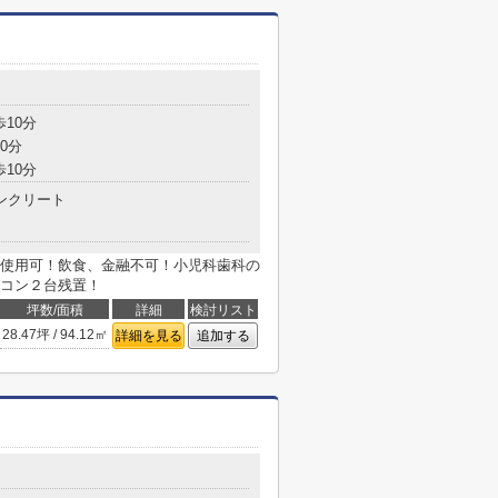
歩10分
0分
歩10分
ンクリート
使用可！飲食、金融不可！小児科歯科の
コン２台残置！
坪数/面積
詳細
検討リスト
28.47坪 / 94.12㎡
詳細を見る
追加する