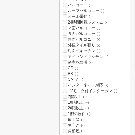
バルコニー
(-)
ルーフバルコニー
(-)
オール電化
(-)
24時間換気システム
(-)
２面バルコニー
(-)
３面バルコニー
(-)
両面バルコニー
(-)
外観タイル張り
(-)
対面式キッチン
(-)
アイランドキッチン
(-)
浴室乾燥機
(-)
CS
(-)
BS
(-)
CATV
(-)
インターネット対応
(-)
TVモニタ付インターホン
(-)
2階以上
(-)
10階以上
(-)
20階以上
(-)
1階の物件
(-)
最上階
(-)
南向き
(-)
角部屋
(-)