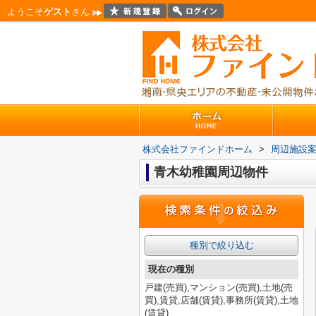
ようこそ
ゲスト
さん
株式会社ファインドホーム
>
周辺施設
青木幼稚園周辺物件
種別で絞り込む
現在の種別
戸建(売買),マンション(売買),土地(売
買),賃貸,店舗(賃貸),事務所(賃貸),土地
(賃貸)