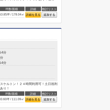
坪数/面積
詳細
検討リスト
53.85坪 / 178.04㎡
詳細を見る
追加する
歩4分
4分
歩4分
スケルトン！２４時間利用可！土日祝利
あり！
坪数/面積
詳細
検討リスト
33.60坪 / 111.09㎡
詳細を見る
追加する