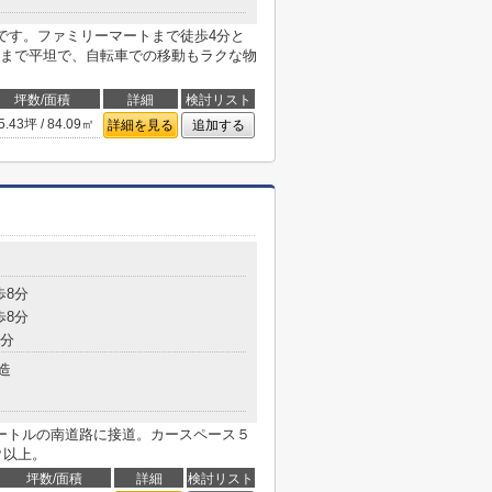
です。ファミリーマートまで徒歩4分と
まで平坦で、自転車での移動もラクな物
坪数/面積
詳細
検討リスト
5.43坪 / 84.09㎡
詳細を見る
追加する
歩8分
歩8分
8分
造
ートルの南道路に接道。カースペース５
㎡以上。
坪数/面積
詳細
検討リスト