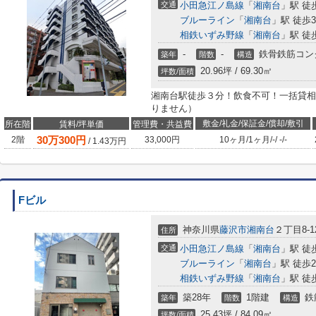
交通
小田急江ノ島線
「
湘南台
」駅 徒
ブルーライン
「
湘南台
」駅 徒歩
相鉄いずみ野線
「
湘南台
」駅 徒
-
-
鉄骨鉄筋コン
築年
階数
構造
20.96坪 / 69.30㎡
坪数/面積
湘南台駅徒歩３分！飲食不可！一括貸相談
りません）
敷金/礼金/保証金/償却/敷引
所在階
賃料/坪単価
管理費・共益費
30
万
300
円
2階
33,000円
10ヶ月
/
1ヶ月
/
-
/
-
/
-
/
1.43
万円
Fビル
神奈川県
藤沢市
湘南台
２丁目8-1
住所
交通
小田急江ノ島線
「
湘南台
」駅 徒
ブルーライン
「
湘南台
」駅 徒歩
相鉄いずみ野線
「
湘南台
」駅 徒
築28年
1階建
鉄
築年
階数
構造
25.43坪 / 84.09㎡
坪数/面積