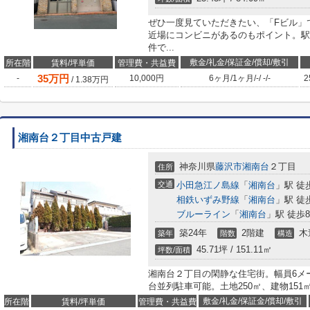
ぜひ一度見ていただきたい、「Fビル」
近場にコンビニがあるのもポイント。駅
件で...
敷金/礼金/保証金/償却/敷引
所在階
賃料/坪単価
管理費・共益費
35
万円
-
10,000円
6ヶ月
/
1ヶ月
/
-
/
-
/
-
2
/
1.38
万円
湘南台２丁目中古戸建
神奈川県
藤沢市
湘南台
２丁目
住所
交通
小田急江ノ島線
「
湘南台
」駅 徒
相鉄いずみ野線
「
湘南台
」駅 徒
ブルーライン
「
湘南台
」駅 徒歩
築24年
2階建
木
築年
階数
構造
45.71坪 / 151.11㎡
坪数/面積
湘南台２丁目の閑静な住宅街。幅員6メ
台並列駐車可能。土地250㎡、建物151
敷金/礼金/保証金/償却/敷引
所在階
賃料/坪単価
管理費・共益費