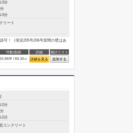
歩3分
3分
歩3分
クリート
可！（現況205号206号室間の壁はあ
坪数/面積
詳細
検討リスト
20.96坪 / 69.30㎡
詳細を見る
追加する
2
歩2分
2分
歩2分
筋コンクリート