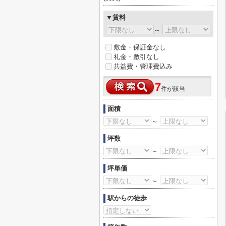
▼賃料
～
敷金・保証金なし
礼金・敷引なし
共益費・管理費込み
7
件が該当
面積
～
坪数
～
坪単価
～
駅からの徒歩