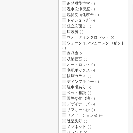
追焚機能浴室
(-)
温水洗浄便座
(-)
洗髪洗面化粧台
(-)
トイレ２ヶ所
(-)
独立洗面台
(-)
床暖房
(-)
ウォークインクロゼット
(-)
ウォークインシューズクロゼット
(-)
食品庫
(-)
収納豊富
(-)
オートロック
(-)
宅配ボックス
(-)
複層ガラス
(-)
ディンプルキー
(-)
駐車場あり
(-)
ペット相談
(-)
閑静な住宅地
(-)
デザイナーズ
(-)
リフォーム済
(-)
リノベーション済
(-)
眺望良好
(-)
メゾネット
(-)
ベランダ
(-)