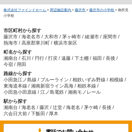
株式会社ファインドホーム
>
周辺施設案内
>
藤沢市
>
藤沢市の小学校
>
御所見
小学校
市区町村から探す
藤沢市
/
海老名市
/
大和市
/
茅ヶ崎市
/
綾瀬市
/
座間市
/
熱海市
/
高座郡寒川町
/
横浜市泉区
町名から探す
湘南台
/
石川
/
円行
/
打戻
/
遠藤
/
下土棚
/
福田
/
長後
/
今宿
/
用田
路線から探す
小田急江ノ島線
/
ブルーライン
/
相鉄いずみ野線
/
相模線
/
東海道本線
/
湘南新宿ライン高海
/
相鉄本線
/
小田急小田原線
/
江ノ島電鉄
/
湘南モノレール
駅から探す
湘南台
/
海老名
/
藤沢
/
辻堂
/
海老名
/
茅ケ崎
/
長後
/
六会日大前
/
下飯田
/
厚木