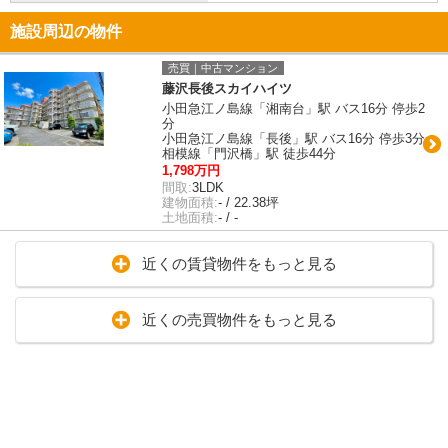
施設周辺の物件
売買｜中古マンション
藤沢長後スカイハイツ
小田急江ノ島線「湘南台」駅 バス16分 停歩2
分
小田急江ノ島線「長後」駅 バス16分 停歩3分
相模線「門沢橋」駅 徒歩44分
1,798万円
間取:
3LDK
建物面積:
- / 22.38坪
土地面積:
- / -
近くの賃貸物件をもっと見る
近くの売買物件をもっと見る