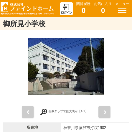
閲覧履歴
お気に入り
メニュー
0
0
御所見小学校
前
次
画像タップで拡大表示【
1
/1】
所在地
神奈川県藤沢市打戻1902