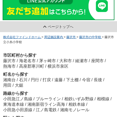
ページトップへ
株式会社ファインドホーム
>
周辺施設案内
>
藤沢市
>
藤沢市の中学校
>
藤沢市
立小糸小学校
市区町村から探す
藤沢市
/
海老名市
/
茅ヶ崎市
/
大和市
/
綾瀬市
/
座間市
/
熱海市
/
高座郡寒川町
/
横浜市泉区
町名から探す
湘南台
/
石川
/
円行
/
打戻
/
遠藤
/
下土棚
/
今宿
/
長後
/
用田
/
大鋸
路線から探す
小田急江ノ島線
/
ブルーライン
/
相鉄いずみ野線
/
相模線
/
東海道本線
/
湘南新宿ライン高海
/
相鉄本線
/
小田急小田原線
/
江ノ島電鉄
/
湘南モノレール