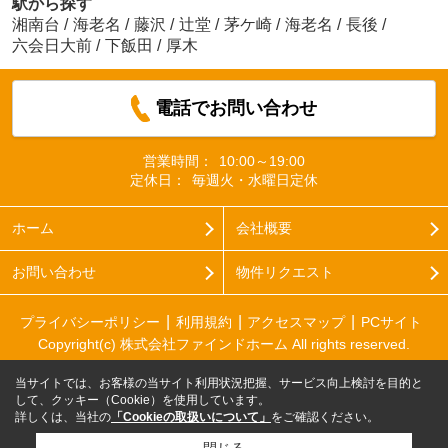
駅から探す
湘南台
/
海老名
/
藤沢
/
辻堂
/
茅ケ崎
/
海老名
/
長後
/
六会日大前
/
下飯田
/
厚木
電話でお問い合わせ
営業時間：
10:00～19:00
定休日：
毎週火・水曜日定休
ホーム
会社概要
お問い合わせ
物件リクエスト
プライバシーポリシー
利用規約
アクセスマップ
PCサイト
Copyright(c) 株式会社ファインドホーム All rights reserved.
当サイトでは、お客様の当サイト利用状況把握、サービス向上検討を目的と
して、クッキー（Cookie）を使用しています。
詳しくは、当社の
「Cookieの取扱いについて」
をご確認ください。