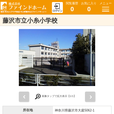
閲覧履歴
お気に入り
メニュー
0
0
藤沢市立小糸小学校
前
次
画像タップで拡大表示【
1
/1】
所在地
神奈川県藤沢市大庭5062-1