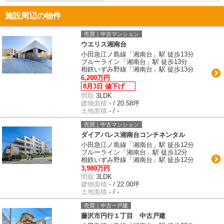
施設周辺の物件
売買｜中古マンション
ウエリス湘南台
小田急江ノ島線「湘南台」駅 徒歩13分
ブルーライン「湘南台」駅 徒歩13分
相鉄いずみ野線「湘南台」駅 徒歩13分
6,200万円
8月3日 値下げ
間取:
3LDK
建物面積:
- / 20.58坪
土地面積:
- / -
売買｜中古マンション
ダイアパレス湘南台コンチネンタル
小田急江ノ島線「湘南台」駅 徒歩12分
ブルーライン「湘南台」駅 徒歩12分
相鉄いずみ野線「湘南台」駅 徒歩12分
3,980万円
間取:
3LDK
建物面積:
- / 22.00坪
土地面積:
- / -
売買｜中古一戸建
藤沢市円行１丁目 中古戸建