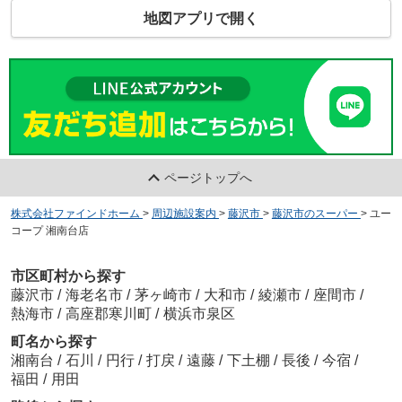
地図アプリで開く
ページトップへ
株式会社ファインドホーム
>
周辺施設案内
>
藤沢市
>
藤沢市のスーパー
>
ユー
コープ 湘南台店
市区町村から探す
藤沢市
/
海老名市
/
茅ヶ崎市
/
大和市
/
綾瀬市
/
座間市
/
熱海市
/
高座郡寒川町
/
横浜市泉区
町名から探す
湘南台
/
石川
/
円行
/
打戻
/
遠藤
/
下土棚
/
長後
/
今宿
/
福田
/
用田