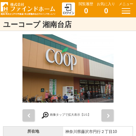
閲覧履歴
お気に入り
メニュー
0
0
ユーコープ 湘南台店
前
次
画像タップで拡大表示【
1
/1】
所在地
神奈川県藤沢市円行２丁目10