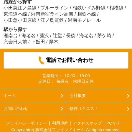
路線から探す
小田急江ノ島線
/
ブルーライン
/
相鉄いずみ野線
/
相模線
/
東海道本線
/
湘南新宿ライン高海
/
相鉄本線
/
小田急小田原線
/
江ノ島電鉄
/
湘南モノレール
駅から探す
湘南台
/
海老名
/
藤沢
/
辻堂
/
長後
/
海老名
/
茅ケ崎
/
六会日大前
/
下飯田
/
厚木
電話でお問い合わせ
営業時間：
10:00～19:00
定休日：
毎週火・水曜日定休
ホーム
会社概要
お問い合わせ
物件リクエスト
プライバシーポリシー
利用規約
アクセスマップ
PCサイト
Copyright(c) 株式会社ファインドホーム All rights reserved.