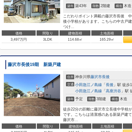
築43年
2階建
木造
築年
階数
構造
こだわりポイント満載の藤沢市長後 中
後小学校があります。こちらの中古戸建
つけ...
価格
間取り
建物面積
土地面積
3,497
万円
3LDK
114.68㎡
165.29㎡
藤沢市長後19期 新築戸建
神奈川県
藤沢市
長後
住所
交通
小田急江ノ島線
「
長後
」駅 徒歩1
小田急江ノ島線
「
高座渋谷
」駅 
予定
3階建
木造
築年
階数
構造
徒歩22分の距離に藤沢市立長後中学校
です。こちらは清潔感のある新築戸建て
藤沢市...
価格
間取り
建物面積
土地面積