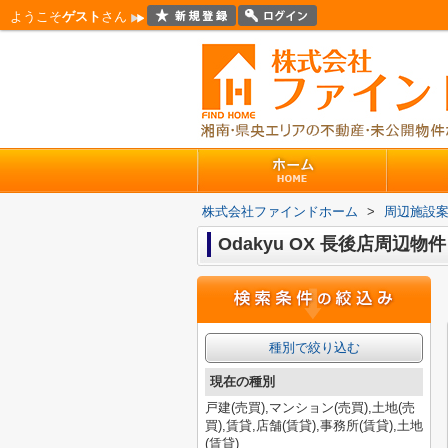
ようこそ
ゲスト
さん
株式会社ファインドホーム
>
周辺施設
Odakyu OX 長後店周辺物件
種別で絞り込む
現在の種別
戸建(売買),マンション(売買),土地(売
買),賃貸,店舗(賃貸),事務所(賃貸),土地
(賃貸)