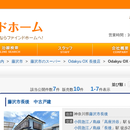
営業時間：10:
案内
>
藤沢市
>
藤沢市のスーパー
>
Odakyu OX 長後店
>
Odakyu 
並び順：
7
10
1-7
該当公開件数
件 販売数
件
件表示
藤沢市長後 中古戸建
神奈川県
藤沢市
長後
住所
交通
小田急江ノ島線
「
高座渋谷
」駅 
小田急江ノ島線
「
長後
」駅 徒歩2