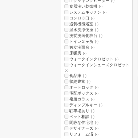
IHクッキングヒーター
(-)
食器洗い乾燥機
(-)
システムキッチン
(-)
コンロ３口
(-)
追焚機能浴室
(-)
温水洗浄便座
(-)
洗髪洗面化粧台
(-)
トイレ２ヶ所
(-)
独立洗面台
(-)
床暖房
(-)
ウォークインクロゼット
(-)
ウォークインシューズクロゼット
(-)
食品庫
(-)
収納豊富
(-)
オートロック
(-)
宅配ボックス
(-)
複層ガラス
(-)
ディンプルキー
(-)
駐車場あり
(-)
ペット相談
(-)
閑静な住宅地
(-)
デザイナーズ
(-)
リフォーム済
(-)