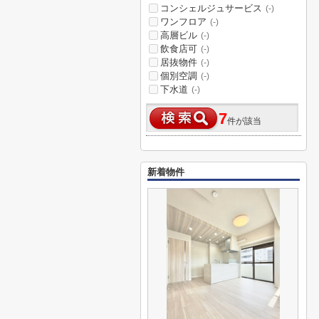
コンシェルジュサービス
(-)
ワンフロア
(-)
高層ビル
(-)
飲食店可
(-)
居抜物件
(-)
個別空調
(-)
下水道
(-)
7
件が該当
新着物件