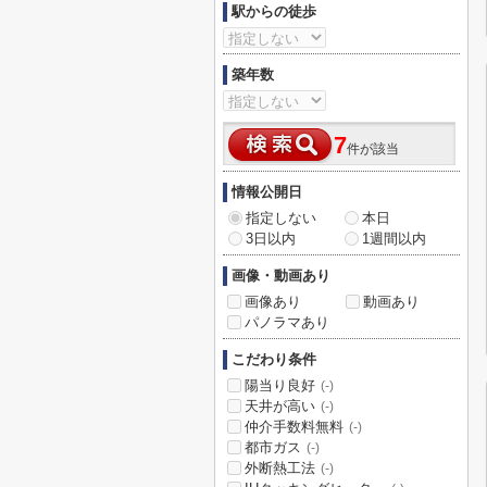
駅からの徒歩
築年数
7
件が該当
情報公開日
指定しない
本日
3日以内
1週間以内
画像・動画あり
画像あり
動画あり
パノラマあり
こだわり条件
陽当り良好
(-)
天井が高い
(-)
仲介手数料無料
(-)
都市ガス
(-)
外断熱工法
(-)