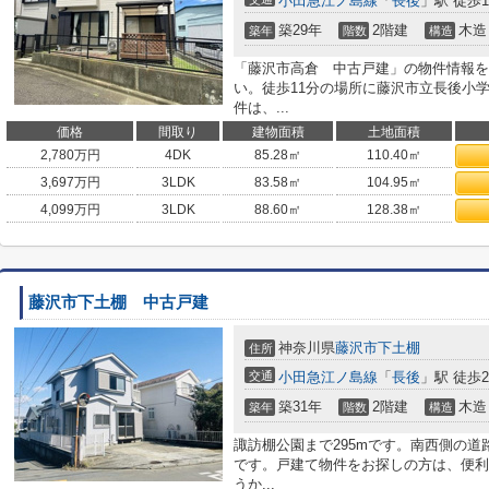
小田急江ノ島線
「
長後
」駅 徒歩1
築29年
2階建
木造
築年
階数
構造
「藤沢市高倉 中古戸建」の物件情報を
い。徒歩11分の場所に藤沢市立長後小
件は、...
価格
間取り
建物面積
土地面積
2,780
万円
4DK
85.28㎡
110.40㎡
3,697
万円
3LDK
83.58㎡
104.95㎡
4,099
万円
3LDK
88.60㎡
128.38㎡
藤沢市下土棚 中古戸建
神奈川県
藤沢市
下土棚
住所
交通
小田急江ノ島線
「
長後
」駅 徒歩2
築31年
2階建
木造
築年
階数
構造
諏訪棚公園まで295mです。南西側の
です。戸建て物件をお探しの方は、便利
うか...