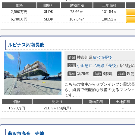
価格
間取り
建物面積
土地面積
2,590
万円
3LDK
78.66㎡
131.54㎡
6,780
万円
5LDK
107.64㎡
180.52㎡
ルピナス湘南長後
神奈川県
藤沢市
長後
住所
交通
小田急江ノ島線
「
長後
」駅 徒歩1
築26年
8階建
鉄筋
築年
階数
構造
こちらの物件からセブンイレブン藤沢長
ら、綺麗で機能的な設備のあるマンショ
です。...
価格
間取り
建物面積
土地面積
1,990
万円
2LDK＋1S(納戸)
-
-
藤沢市高倉 売地