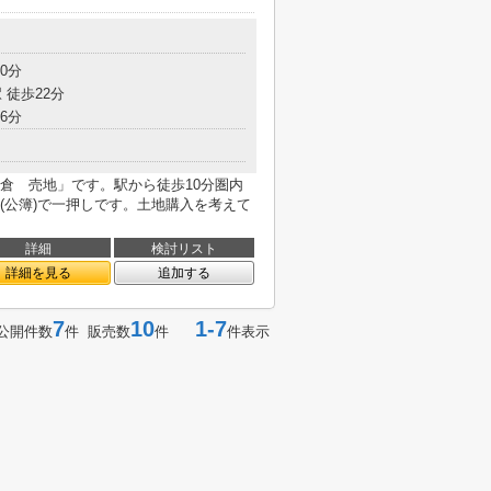
0分
 徒歩22分
6分
倉 売地」です。駅から徒歩10分圏内
㎡(公簿)で一押しです。土地購入を考えて
詳細
検討リスト
詳細を見る
追加する
7
10
1-7
公開件数
件 販売数
件
件表示