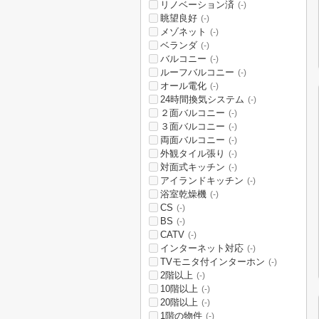
リノベーション済
(-)
眺望良好
(-)
メゾネット
(-)
ベランダ
(-)
バルコニー
(-)
ルーフバルコニー
(-)
オール電化
(-)
24時間換気システム
(-)
２面バルコニー
(-)
３面バルコニー
(-)
両面バルコニー
(-)
外観タイル張り
(-)
対面式キッチン
(-)
アイランドキッチン
(-)
浴室乾燥機
(-)
CS
(-)
BS
(-)
CATV
(-)
インターネット対応
(-)
TVモニタ付インターホン
(-)
2階以上
(-)
10階以上
(-)
20階以上
(-)
1階の物件
(-)