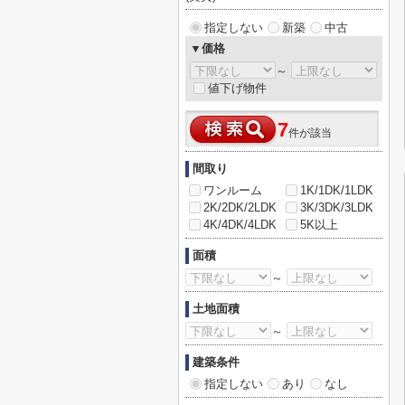
指定しない
新築
中古
▼価格
～
値下げ物件
7
件が該当
間取り
ワンルーム
1K/1DK/1LDK
2K/2DK/2LDK
3K/3DK/3LDK
4K/4DK/4LDK
5K以上
面積
～
土地面積
～
建築条件
指定しない
あり
なし