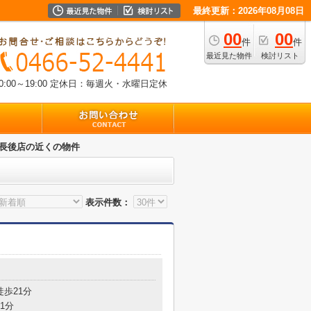
最終更新：2026年08月08日
00
00
件
件
最近見た物件
検討リスト
00～19:00
定休日：毎週火・水曜日定休
OX 長後店の近くの物件
表示件数：
徒歩21分
1分