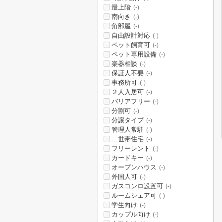
最上階
(-)
南向き
(-)
角部屋
(-)
自由設計対応
(-)
ペット飼育可
(-)
ペット専用設備
(-)
楽器相談
(-)
保証人不要
(-)
事務所可
(-)
２人入居可
(-)
バリアフリー
(-)
分割可
(-)
分譲タイプ
(-)
管理人常駐
(-)
二世帯住宅
(-)
フリーレント
(-)
カードキー
(-)
オープンハウス
(-)
外国人可
(-)
ガスコンロ設置可
(-)
ルームシェア可
(-)
学生向け
(-)
カップル向け
(-)