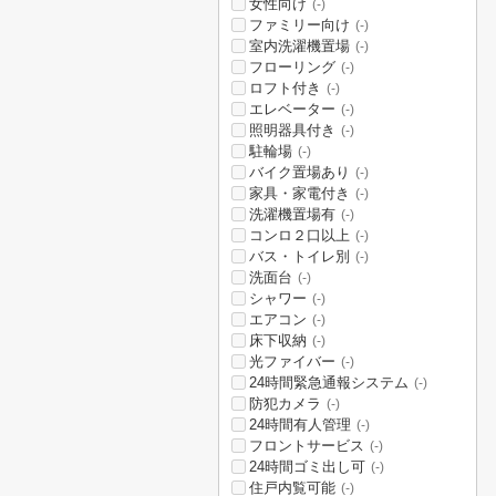
女性向け
(-)
ファミリー向け
(-)
室内洗濯機置場
(-)
フローリング
(-)
ロフト付き
(-)
エレベーター
(-)
照明器具付き
(-)
駐輪場
(-)
バイク置場あり
(-)
家具・家電付き
(-)
洗濯機置場有
(-)
コンロ２口以上
(-)
バス・トイレ別
(-)
洗面台
(-)
シャワー
(-)
エアコン
(-)
床下収納
(-)
光ファイバー
(-)
24時間緊急通報システム
(-)
防犯カメラ
(-)
24時間有人管理
(-)
フロントサービス
(-)
24時間ゴミ出し可
(-)
住戸内覧可能
(-)