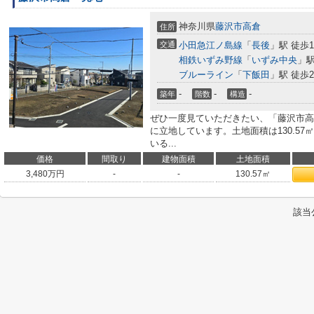
神奈川県
藤沢市
高倉
住所
交通
小田急江ノ島線
「
長後
」駅 徒歩1
相鉄いずみ野線
「
いずみ中央
」駅
ブルーライン
「
下飯田
」駅 徒歩2
-
-
-
築年
階数
構造
ぜひ一度見ていただきたい、「藤沢市高
に立地しています。土地面積は130.57
いる...
価格
間取り
建物面積
土地面積
3,480
万円
-
-
130.57㎡
該当