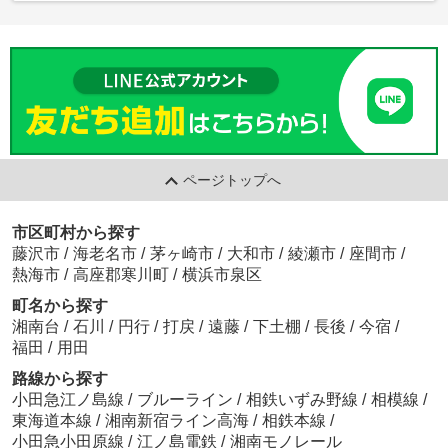
ページトップへ
市区町村から探す
藤沢市
/
海老名市
/
茅ヶ崎市
/
大和市
/
綾瀬市
/
座間市
/
熱海市
/
高座郡寒川町
/
横浜市泉区
町名から探す
湘南台
/
石川
/
円行
/
打戻
/
遠藤
/
下土棚
/
長後
/
今宿
/
福田
/
用田
路線から探す
小田急江ノ島線
/
ブルーライン
/
相鉄いずみ野線
/
相模線
/
東海道本線
/
湘南新宿ライン高海
/
相鉄本線
/
小田急小田原線
/
江ノ島電鉄
/
湘南モノレール