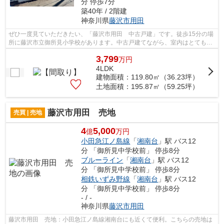
分 停歩7分
築40年 / 2階建
神奈川県
藤沢市
用田
ぜひ一度見ていただきたい、「藤沢市用田 中古戸建」です。徒歩15分の場
所に藤沢市立御所見小学校があります。中古戸建てながら、室内はとてもき
れいです。南西側の道路に接している...
3,799
万
円
4LDK
建物面積：119.80㎡（36.23坪）
土地面積：195.87㎡（59.25坪）
藤沢市用田 売地
売買 | 売地
4
5,000
億
万円
小田急江ノ島線
「
湘南台
」駅 バス12
分 「御所見中学校前」 停歩8分
ブルーライン
「
湘南台
」駅 バス12
分 「御所見中学校前」 停歩8分
相鉄いずみ野線
「
湘南台
」駅 バス12
分 「御所見中学校前」 停歩8分
- / -
神奈川県
藤沢市
用田
藤沢市用田 売地：小田急江ノ島線湘南台にも近くて便利。こちらの売地は