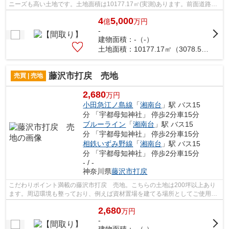
ニーズも高い土地です。土地面積は10177.17㎡(実測)あります。前面道路6m
以上は確保しているので車の出し入れ...
4
5,000
億
万
円
-
建物面積：-（-）
土地面積：10177.17㎡（3078.59坪）
藤沢市打戻 売地
売買 | 売地
2,680
万円
小田急江ノ島線
「
湘南台
」駅 バス15
分 「宇都母知神社」 停歩2分車15分
ブルーライン
「
湘南台
」駅 バス15
分 「宇都母知神社」 停歩2分車15分
相鉄いずみ野線
「
湘南台
」駅 バス15
分 「宇都母知神社」 停歩2分車15分
- / -
神奈川県
藤沢市
打戻
こだわりポイント満載の藤沢市打戻 売地。こちらの土地は200坪以上あり
ます。周辺環境も整っており、例えば資材置場を建てる場所としてご使用で
きます。土地購入の際、売地のことなら...
2,680
万
円
-
建物面積：-（-）