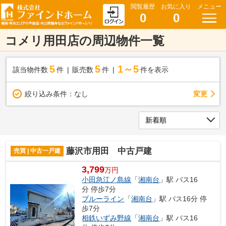
閲覧履歴
お気に入り
メニュー
0
0
コメリ用田店の周辺物件一覧
5
5
1～5
該当物件数
件
販売数
件
件を表示
変更
絞り込み条件：
なし
藤沢市用田 中古戸建
売買 | 中古一戸建
3,799
万円
小田急江ノ島線
「
湘南台
」駅 バス16
分 停歩7分
ブルーライン
「
湘南台
」駅 バス16分 停
歩7分
相鉄いずみ野線
「
湘南台
」駅 バス16