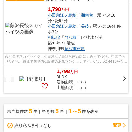
1,798
万円
小田急江ノ島線
「
湘南台
」駅 バス16
分 停歩2分
小田急江ノ島線
「
長後
」駅 バス16分 停
歩3分
相模線
「
門沢橋
」駅 徒歩44分
築45年 / 6階建
神奈川県
藤沢市
宮原
藤沢長後スカイハイツ：小田急江ノ島線湘南台駅にも近くて便利。中古であ
りながら、綺麗で機能的な設備のあるマンションです。0466-52-4441からフ
ァインドホームまでお電話いただけれ...
1,798
万
円
3LDK
建物面積：-（-）
土地面積：-（-）
5
5
1～5
該当物件数
件
空き数
件
件を表示
変更
絞り込み条件：
なし