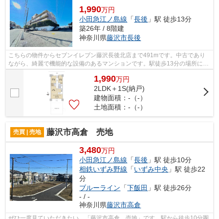
1,990
万円
小田急江ノ島線
「
長後
」駅 徒歩13分
築26年 / 8階建
神奈川県
藤沢市
長後
こちらの物件からセブンイレブン藤沢長後北店まで491mです。中古であり
ながら、綺麗で機能的な設備のあるマンションです。駅徒歩13分の場所にあ
る物件です。物件購入をご検討をされて...
1,990
万
円
2LDK＋1S(納戸)
建物面積：-（-）
土地面積：-（-）
藤沢市高倉 売地
売買 | 売地
3,480
万円
小田急江ノ島線
「
長後
」駅 徒歩10分
相鉄いずみ野線
「
いずみ中央
」駅 徒歩22
分
ブルーライン
「
下飯田
」駅 徒歩26分
- / -
神奈川県
藤沢市
高倉
ぜひ一度見ていただきたい、「藤沢市高倉 売地」です。駅から徒歩10分圏