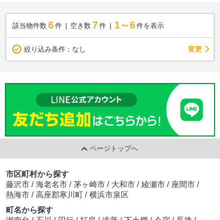
6
7
1～6
該当物件数
件
空き数
件
件を表示
変更
絞り込み条件：
なし
ページトップへ
市区町村から探す
藤沢市
/
海老名市
/
茅ヶ崎市
/
大和市
/
綾瀬市
/
座間市
/
熱海市
/
高座郡寒川町
/
横浜市泉区
町名から探す