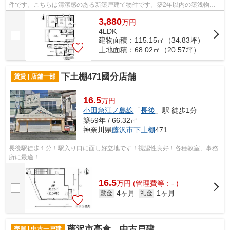
件です。こちらは清潔感のある新築戸建て物件です。築2年以内の築浅物件
です。藤沢市にある戸建て探しのご依頼...
3,880
万
円
4LDK
建物面積：115.15㎡（34.83坪）
土地面積：68.02㎡（20.57坪）
下土棚471國分店舗
賃貸 | 店舗一部
16.5
万円
小田急江ノ島線
「
長後
」駅 徒歩1分
築59年 / 66.32㎡
神奈川県
藤沢市
下土棚
471
長後駅徒歩１分！駅入り口に面し好立地です！視認性良好！各種教室、事務
所に最適！
16.5
万
円
(管理費等：- )
4ヶ月
1ヶ月
敷金
礼金
藤沢市高倉 中古戸建
売買 | 中古一戸建