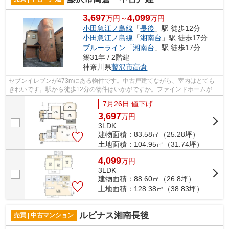
3,697
4,099
万円～
万円
小田急江ノ島線
「
長後
」駅 徒歩12分
小田急江ノ島線
「
湘南台
」駅 徒歩17分
ブルーライン
「
湘南台
」駅 徒歩17分
築31年 / 2階建
神奈川県
藤沢市
高倉
セブンイレブンが473mにある物件です。中古戸建てながら、室内はとても
きれいです。駅から徒歩12分の物件はいかがですか。ファインドホームがお
勧めする藤沢市の一戸建て情報で、お気...
7月26日 値下げ
3,697
万
円
3LDK
建物面積：83.58㎡（25.28坪）
土地面積：104.95㎡（31.74坪）
4,099
万
円
3LDK
建物面積：88.60㎡（26.8坪）
土地面積：128.38㎡（38.83坪）
ルピナス湘南長後
売買 | 中古マンション