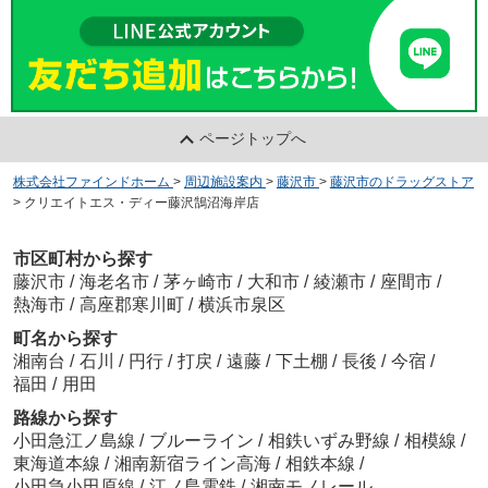
ページトップへ
株式会社ファインドホーム
>
周辺施設案内
>
藤沢市
>
藤沢市のドラッグストア
>
クリエイトエス・ディー藤沢鵠沼海岸店
市区町村から探す
藤沢市
/
海老名市
/
茅ヶ崎市
/
大和市
/
綾瀬市
/
座間市
/
熱海市
/
高座郡寒川町
/
横浜市泉区
町名から探す
湘南台
/
石川
/
円行
/
打戻
/
遠藤
/
下土棚
/
長後
/
今宿
/
福田
/
用田
路線から探す
小田急江ノ島線
/
ブルーライン
/
相鉄いずみ野線
/
相模線
/
東海道本線
/
湘南新宿ライン高海
/
相鉄本線
/
小田急小田原線
/
江ノ島電鉄
/
湘南モノレール