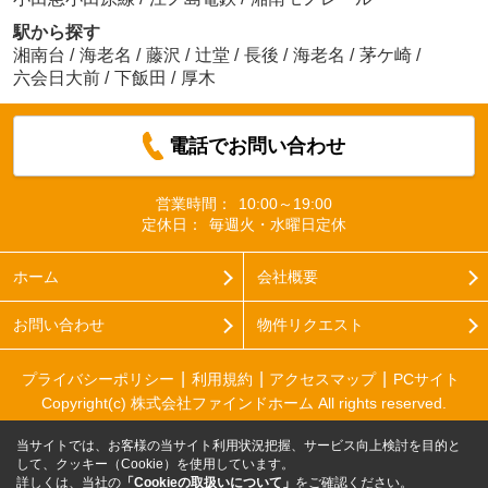
駅から探す
湘南台
/
海老名
/
藤沢
/
辻堂
/
長後
/
海老名
/
茅ケ崎
/
六会日大前
/
下飯田
/
厚木
電話でお問い合わせ
営業時間：
10:00～19:00
定休日：
毎週火・水曜日定休
ホーム
会社概要
お問い合わせ
物件リクエスト
プライバシーポリシー
利用規約
アクセスマップ
PCサイト
Copyright(c) 株式会社ファインドホーム All rights reserved.
当サイトでは、お客様の当サイト利用状況把握、サービス向上検討を目的と
して、クッキー（Cookie）を使用しています。
詳しくは、当社の
「Cookieの取扱いについて」
をご確認ください。