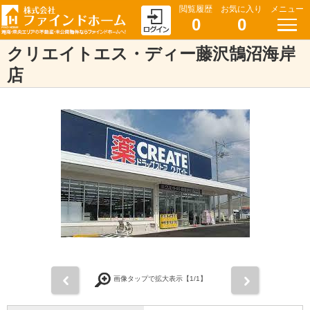
閲覧履歴
お気に入り
メニュー
0
0
クリエイトエス・ディー藤沢鵠沼海岸
店
前
次
画像タップで拡大表示【
1
/1】