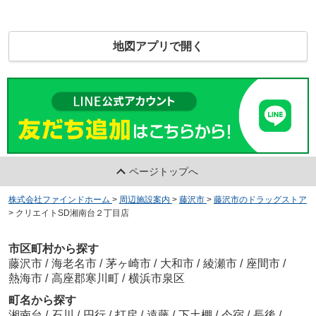
地図アプリで開く
ページトップへ
株式会社ファインドホーム
>
周辺施設案内
>
藤沢市
>
藤沢市のドラッグストア
>
クリエイトSD湘南台２丁目店
市区町村から探す
藤沢市
/
海老名市
/
茅ヶ崎市
/
大和市
/
綾瀬市
/
座間市
/
熱海市
/
高座郡寒川町
/
横浜市泉区
町名から探す
湘南台
/
石川
/
円行
/
打戻
/
遠藤
/
下土棚
/
今宿
/
長後
/