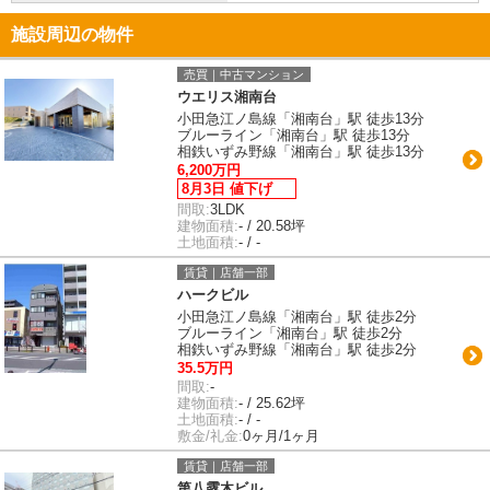
施設周辺の物件
売買｜中古マンション
ウエリス湘南台
小田急江ノ島線「湘南台」駅 徒歩13分
ブルーライン「湘南台」駅 徒歩13分
相鉄いずみ野線「湘南台」駅 徒歩13分
6,200万円
8月3日 値下げ
間取:
3LDK
建物面積:
- / 20.58坪
土地面積:
- / -
賃貸｜店舗一部
ハークビル
小田急江ノ島線「湘南台」駅 徒歩2分
ブルーライン「湘南台」駅 徒歩2分
相鉄いずみ野線「湘南台」駅 徒歩2分
35.5万円
間取:
-
建物面積:
- / 25.62坪
土地面積:
- / -
敷金/礼金:
0ヶ月/1ヶ月
賃貸｜店舗一部
第八露木ビル