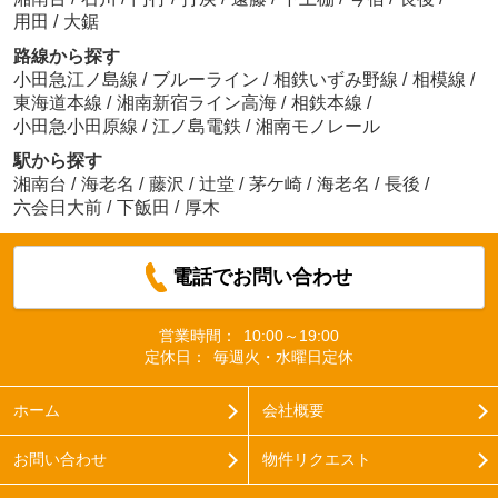
用田
/
大鋸
路線から探す
小田急江ノ島線
/
ブルーライン
/
相鉄いずみ野線
/
相模線
/
東海道本線
/
湘南新宿ライン高海
/
相鉄本線
/
小田急小田原線
/
江ノ島電鉄
/
湘南モノレール
駅から探す
湘南台
/
海老名
/
藤沢
/
辻堂
/
茅ケ崎
/
海老名
/
長後
/
六会日大前
/
下飯田
/
厚木
電話でお問い合わせ
営業時間：
10:00～19:00
定休日：
毎週火・水曜日定休
ホーム
会社概要
お問い合わせ
物件リクエスト