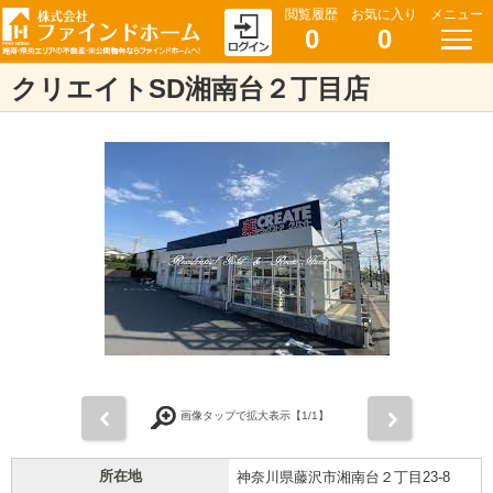
閲覧履歴
お気に入り
メニュー
0
0
クリエイトSD湘南台２丁目店
前
次
画像タップで拡大表示【
1
/1】
所在地
神奈川県藤沢市湘南台２丁目23-8