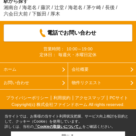
駅から探す
湘南台
/
海老名
/
藤沢
/
辻堂
/
海老名
/
茅ケ崎
/
長後
/
六会日大前
/
下飯田
/
厚木
電話でお問い合わせ
営業時間：
10:00～19:00
定休日：
毎週火・水曜日定休
ホーム
会社概要
お問い合わせ
物件リクエスト
プライバシーポリシー
利用規約
アクセスマップ
PCサイト
Copyright(c) 株式会社ファインドホーム All rights reserved.
当サイトでは、お客様の当サイト利用状況把握、サービス向上検討を目的と
して、クッキー（Cookie）を使用しています。
詳しくは、当社の
「Cookieの取扱いについて」
をご確認ください。