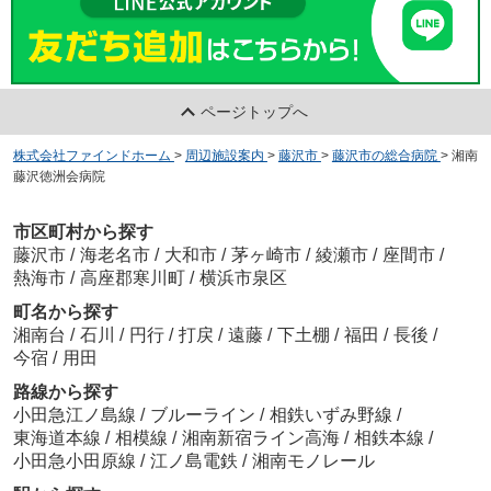
ページトップへ
株式会社ファインドホーム
>
周辺施設案内
>
藤沢市
>
藤沢市の総合病院
>
湘南
藤沢徳洲会病院
市区町村から探す
藤沢市
/
海老名市
/
大和市
/
茅ヶ崎市
/
綾瀬市
/
座間市
/
熱海市
/
高座郡寒川町
/
横浜市泉区
町名から探す
湘南台
/
石川
/
円行
/
打戻
/
遠藤
/
下土棚
/
福田
/
長後
/
今宿
/
用田
路線から探す
小田急江ノ島線
/
ブルーライン
/
相鉄いずみ野線
/
東海道本線
/
相模線
/
湘南新宿ライン高海
/
相鉄本線
/
小田急小田原線
/
江ノ島電鉄
/
湘南モノレール