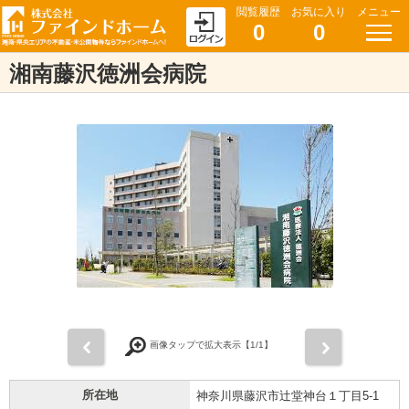
閲覧履歴
お気に入り
メニュー
0
0
湘南藤沢徳洲会病院
前
次
画像タップで拡大表示【
1
/1】
所在地
神奈川県藤沢市辻堂神台１丁目5-1