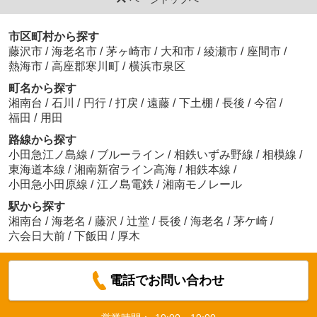
市区町村から探す
藤沢市
/
海老名市
/
茅ヶ崎市
/
大和市
/
綾瀬市
/
座間市
/
熱海市
/
高座郡寒川町
/
横浜市泉区
町名から探す
湘南台
/
石川
/
円行
/
打戻
/
遠藤
/
下土棚
/
長後
/
今宿
/
福田
/
用田
路線から探す
小田急江ノ島線
/
ブルーライン
/
相鉄いずみ野線
/
相模線
/
東海道本線
/
湘南新宿ライン高海
/
相鉄本線
/
小田急小田原線
/
江ノ島電鉄
/
湘南モノレール
駅から探す
湘南台
/
海老名
/
藤沢
/
辻堂
/
長後
/
海老名
/
茅ケ崎
/
六会日大前
/
下飯田
/
厚木
電話でお問い合わせ