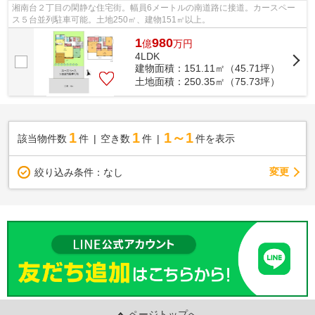
湘南台２丁目の閑静な住宅街。幅員6メートルの南道路に接道。カースペー
ス５台並列駐車可能。土地250㎡、建物151㎡以上。
1
980
億
万
円
4LDK
建物面積：151.11㎡（45.71坪）
土地面積：250.35㎡（75.73坪）
1
1
1～1
該当物件数
件
空き数
件
件を表示
変更
絞り込み条件：
なし
ページトップへ