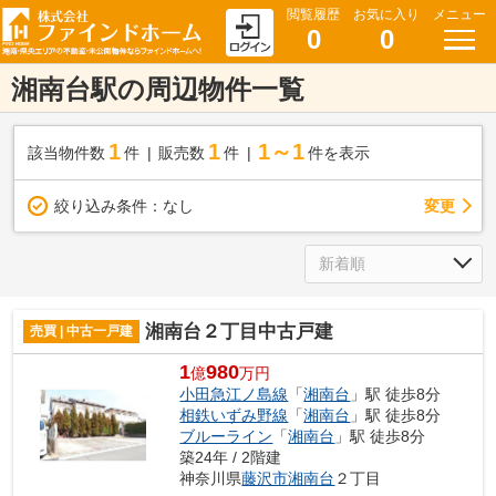
閲覧履歴
お気に入り
メニュー
0
0
湘南台駅の周辺物件一覧
1
1
1～1
該当物件数
件
販売数
件
件を表示
変更
絞り込み条件：
なし
湘南台２丁目中古戸建
売買 | 中古一戸建
1
980
億
万円
小田急江ノ島線
「
湘南台
」駅 徒歩8分
相鉄いずみ野線
「
湘南台
」駅 徒歩8分
ブルーライン
「
湘南台
」駅 徒歩8分
築24年 / 2階建
神奈川県
藤沢市
湘南台
２丁目