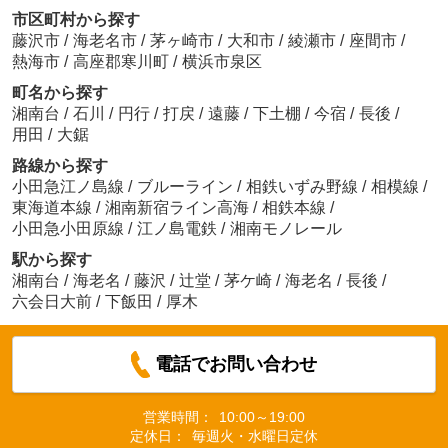
市区町村から探す
藤沢市
/
海老名市
/
茅ヶ崎市
/
大和市
/
綾瀬市
/
座間市
/
熱海市
/
高座郡寒川町
/
横浜市泉区
町名から探す
湘南台
/
石川
/
円行
/
打戻
/
遠藤
/
下土棚
/
今宿
/
長後
/
用田
/
大鋸
路線から探す
小田急江ノ島線
/
ブルーライン
/
相鉄いずみ野線
/
相模線
/
東海道本線
/
湘南新宿ライン高海
/
相鉄本線
/
小田急小田原線
/
江ノ島電鉄
/
湘南モノレール
駅から探す
湘南台
/
海老名
/
藤沢
/
辻堂
/
茅ケ崎
/
海老名
/
長後
/
六会日大前
/
下飯田
/
厚木
電話でお問い合わせ
営業時間：
10:00～19:00
定休日：
毎週火・水曜日定休