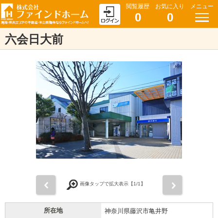
閲覧履歴
お気に入り
メニュー
0
0
六会日大前
前
次
画像タップで拡大表示【
1
/1】
所在地
神奈川県藤沢市亀井野