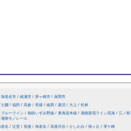
海老名市
/
綾瀬市
/
茅ヶ崎市
/
座間市
下土棚
/
福田
/
高倉
/
長後
/
綾西
/
菱沼
/
大上
/
松林
ブルーライン
/
相鉄いずみ野線
/
東海道本線
/
湘南新宿ライン高海
/
江ノ島
湘南モノレール
海老名
/
辻堂
/
長後
/
海老名
/
高座渋谷
/
かしわ台
/
桜ヶ丘
/
茅ケ崎