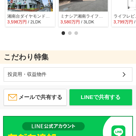
湘南台ダイヤモンドマンション
ミナシア湘南ライフタウンヒルズフォート
3,598
万
円
/ 2LDK
3,580
万
円
/ 3LDK
3,799
万
円
こだわり特集
投資用・収益物件
メールで共有する
LINEで共有する