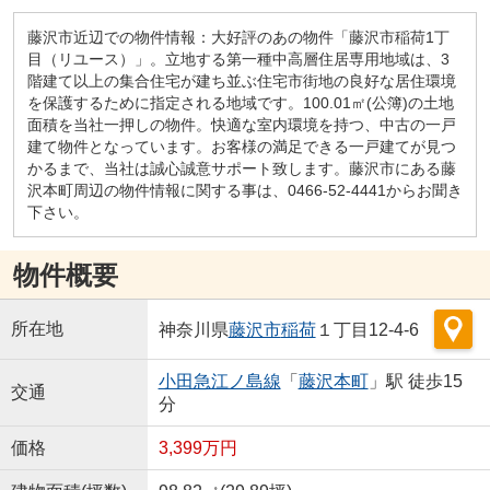
藤沢市近辺での物件情報：大好評のあの物件「藤沢市稲荷1丁
目（リユース）」。立地する第一種中高層住居専用地域は、3
階建て以上の集合住宅が建ち並ぶ住宅市街地の良好な居住環境
を保護するために指定される地域です。100.01㎡(公簿)の土地
面積を当社一押しの物件。快適な室内環境を持つ、中古の一戸
建て物件となっています。お客様の満足できる一戸建てが見つ
かるまで、当社は誠心誠意サポート致します。藤沢市にある藤
沢本町周辺の物件情報に関する事は、0466-52-4441からお聞き
下さい。
物件概要
所在地
神奈川県
藤沢市
稲荷
１丁目12-4-6
小田急江ノ島線
「
藤沢本町
」駅 徒歩15
交通
分
価格
3,399万円