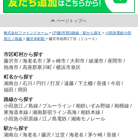
ページトップへ
株式会社ファインドホーム
>
(戸建(売買))路線・駅から探す
>
小田急電鉄小田
急江ノ島線
>
藤沢本町駅
>
藤沢市稲荷1丁目（リユース）
市区町村から探す
藤沢市
/
海老名市
/
茅ヶ崎市
/
大和市
/
綾瀬市
/
座間市
/
熱海市
/
高座郡寒川町
/
横浜市泉区
町名から探す
湘南台
/
石川
/
円行
/
打戻
/
遠藤
/
下土棚
/
長後
/
今宿
/
福田
/
用田
路線から探す
小田急江ノ島線
/
ブルーライン
/
相鉄いずみ野線
/
相模線
/
東海道本線
/
湘南新宿ライン高海
/
相鉄本線
/
小田急小田原線
/
江ノ島電鉄
/
湘南モノレール
駅から探す
湘南台
/
海老名
/
藤沢
/
辻堂
/
海老名
/
茅ケ崎
/
長後
/