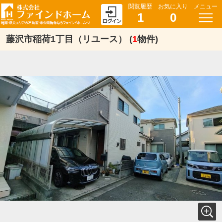
閲覧履歴
お気に入り
メニュー
1
0
藤沢市稲荷1丁目（リユース） (
1
物件)