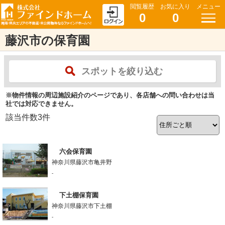
閲覧履歴
お気に入り
メニュー
0
0
藤沢市の保育園
スポットを絞り込む
※物件情報の周辺施設紹介のページであり、各店舗への問い合わせは当
社では対応できません。
該当件数
3
件
六会保育園
神奈川県藤沢市亀井野
-
下土棚保育園
神奈川県藤沢市下土棚
-