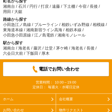
町名から探す
湘南台
/
石川
/
円行
/
打戻
/
遠藤
/
下土棚
/
今宿
/
長後
/
用田
/
大鋸
路線から探す
小田急江ノ島線
/
ブルーライン
/
相鉄いずみ野線
/
相模線
/
東海道本線
/
湘南新宿ライン高海
/
相鉄本線
/
小田急小田原線
/
江ノ島電鉄
/
湘南モノレール
駅から探す
湘南台
/
海老名
/
藤沢
/
辻堂
/
茅ケ崎
/
海老名
/
長後
/
六会日大前
/
下飯田
/
厚木
電話でお問い合わせ
営業時間：
10:00～19:00
定休日：
毎週火・水曜日定休
ホーム
会社概要
お問い合わせ
物件リクエスト