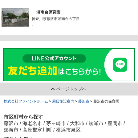
湘南台保育園
神奈川県藤沢市湘南台６丁目
-
ページトップへ
株式会社ファインドホーム
>
周辺施設案内
>
藤沢市
>
藤沢市の保育園
市区町村から探す
藤沢市
/
海老名市
/
茅ヶ崎市
/
大和市
/
綾瀬市
/
座間市
/
熱海市
/
高座郡寒川町
/
横浜市泉区