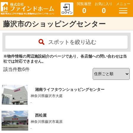
閲覧履歴
お気に入り
メニュー
0
0
藤沢市のショッピングセンター
スポットを絞り込む
※物件情報の周辺施設紹介のページであり、各店舗への問い合わせは当
社では対応できません。
該当件数
6
件
湘南ライフタウンショッピングセンター
神奈川県藤沢市大庭
-
西松屋
神奈川県藤沢市葛原
-