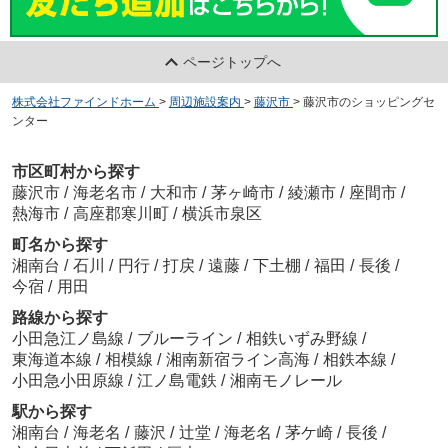
ページトップへ
株式会社ファインドホーム
>
周辺施設案内
>
藤沢市
>
藤沢市のショッピングセ
ンター
市区町村から探す
藤沢市
/
海老名市
/
大和市
/
茅ヶ崎市
/
綾瀬市
/
座間市
/
熱海市
/
高座郡寒川町
/
横浜市泉区
町名から探す
湘南台
/
石川
/
円行
/
打戻
/
遠藤
/
下土棚
/
福田
/
長後
/
今宿
/
用田
路線から探す
小田急江ノ島線
/
ブルーライン
/
相鉄いずみ野線
/
東海道本線
/
相模線
/
湘南新宿ライン高海
/
相鉄本線
/
小田急小田原線
/
江ノ島電鉄
/
湘南モノレール
駅から探す
湘南台
/
海老名
/
藤沢
/
辻堂
/
海老名
/
茅ケ崎
/
長後
/