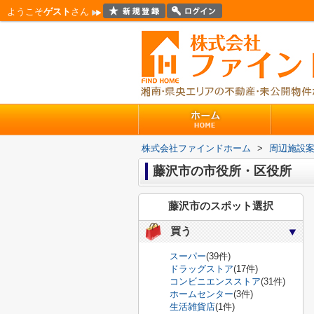
ようこそ
ゲスト
さん
株式会社ファインドホーム
>
周辺施設
藤沢市の市役所・区役所
藤沢市のスポット選択
買う
スーパー
(39件)
ドラッグストア
(17件)
コンビニエンスストア
(31件)
ホームセンター
(3件)
生活雑貨店
(1件)