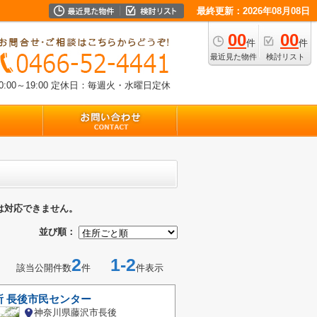
最終更新：2026年08月08日
00
00
件
件
最近見た物件
検討リスト
00～19:00
定休日：毎週火・水曜日定休
は対応できません。
並び順：
2
1-2
該当公開件数
件
件表示
所 長後市民センター
神奈川県藤沢市長後