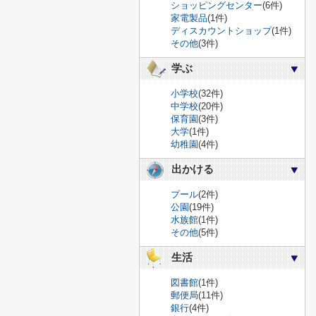
ショッピングセンター
(6件)
家電製品
(1件)
ディスカウントショップ
(1件)
その他
(3件)
学ぶ
小学校
(32件)
中学校
(20件)
保育園
(3件)
大学
(1件)
幼稚園
(4件)
出かける
プール
(2件)
公園
(19件)
水族館
(1件)
その他
(5件)
生活
図書館
(1件)
郵便局
(11件)
銀行
(4件)