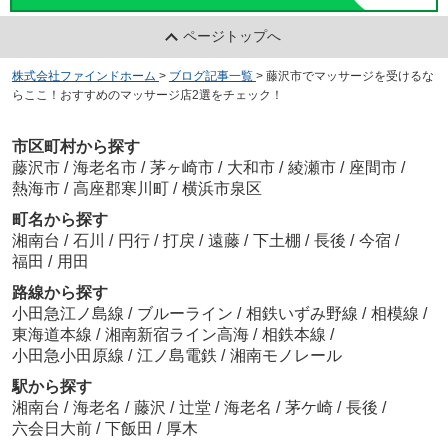
ページトップへ
株式会社ファインドホーム
>
ブログ記事一覧
>
藤沢市でマッサージを受けるな
らここ！おすすめのマッサージ店2選をチェック！
市区町村から探す
藤沢市
/
海老名市
/
茅ヶ崎市
/
大和市
/
綾瀬市
/
座間市
/
熱海市
/
高座郡寒川町
/
横浜市泉区
町名から探す
湘南台
/
石川
/
円行
/
打戻
/
遠藤
/
下土棚
/
長後
/
今宿
/
福田
/
用田
路線から探す
小田急江ノ島線
/
ブルーライン
/
相鉄いずみ野線
/
相模線
/
東海道本線
/
湘南新宿ライン高海
/
相鉄本線
/
小田急小田原線
/
江ノ島電鉄
/
湘南モノレール
駅から探す
湘南台
/
海老名
/
藤沢
/
辻堂
/
海老名
/
茅ケ崎
/
長後
/
六会日大前
/
下飯田
/
厚木