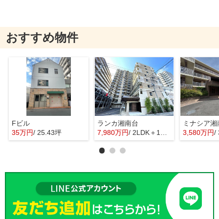
おすすめ物件
Fビル
ランカ湘南台
35万円
/ 25.43坪
7,980万円
/ 2LDK＋1S(納戸)
3,580万円
/