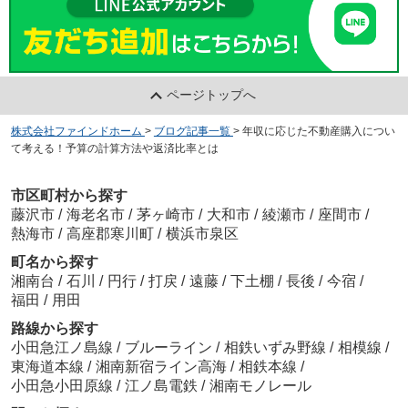
ページトップへ
株式会社ファインドホーム
>
ブログ記事一覧
>
年収に応じた不動産購入につい
て考える！予算の計算方法や返済比率とは
市区町村から探す
藤沢市
/
海老名市
/
茅ヶ崎市
/
大和市
/
綾瀬市
/
座間市
/
熱海市
/
高座郡寒川町
/
横浜市泉区
町名から探す
湘南台
/
石川
/
円行
/
打戻
/
遠藤
/
下土棚
/
長後
/
今宿
/
福田
/
用田
路線から探す
小田急江ノ島線
/
ブルーライン
/
相鉄いずみ野線
/
相模線
/
東海道本線
/
湘南新宿ライン高海
/
相鉄本線
/
小田急小田原線
/
江ノ島電鉄
/
湘南モノレール