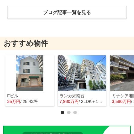
ブログ記事一覧を見る
おすすめ物件
Fビル
ランカ湘南台
35万円
/ 25.43坪
7,980万円
/ 2LDK＋1S(納戸)
3,580万円
/