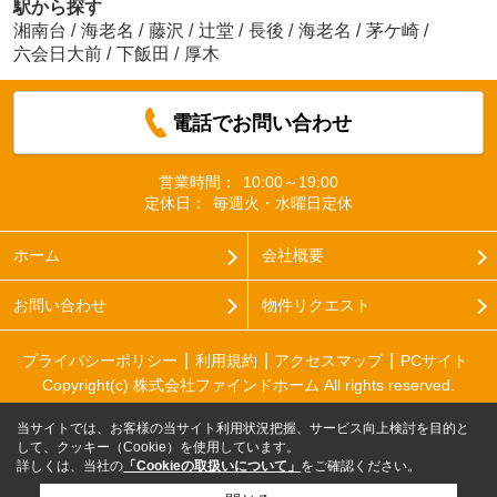
駅から探す
湘南台
/
海老名
/
藤沢
/
辻堂
/
長後
/
海老名
/
茅ケ崎
/
六会日大前
/
下飯田
/
厚木
電話でお問い合わせ
営業時間：
10:00～19:00
定休日：
毎週火・水曜日定休
ホーム
会社概要
お問い合わせ
物件リクエスト
プライバシーポリシー
利用規約
アクセスマップ
PCサイト
Copyright(c) 株式会社ファインドホーム All rights reserved.
当サイトでは、お客様の当サイト利用状況把握、サービス向上検討を目的と
して、クッキー（Cookie）を使用しています。
詳しくは、当社の
「Cookieの取扱いについて」
をご確認ください。