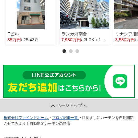
Fビル
ランカ湘南台
35万円
/ 25.43坪
7,980万円
/ 2LDK＋1S(納戸)
3,580万円
/
ページトップへ
株式会社ファインドホーム
>
ブログ記事一覧
>
目覚ましにカーテンを自動開閉
させてみよう！自動開閉カーテンの特徴