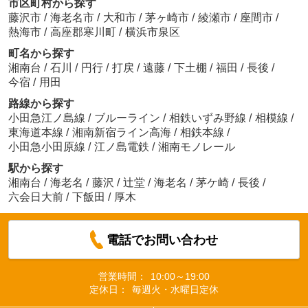
市区町村から探す
藤沢市
/
海老名市
/
大和市
/
茅ヶ崎市
/
綾瀬市
/
座間市
/
熱海市
/
高座郡寒川町
/
横浜市泉区
町名から探す
湘南台
/
石川
/
円行
/
打戻
/
遠藤
/
下土棚
/
福田
/
長後
/
今宿
/
用田
路線から探す
小田急江ノ島線
/
ブルーライン
/
相鉄いずみ野線
/
相模線
/
東海道本線
/
湘南新宿ライン高海
/
相鉄本線
/
小田急小田原線
/
江ノ島電鉄
/
湘南モノレール
駅から探す
湘南台
/
海老名
/
藤沢
/
辻堂
/
海老名
/
茅ケ崎
/
長後
/
六会日大前
/
下飯田
/
厚木
電話でお問い合わせ
営業時間：
10:00～19:00
定休日：
毎週火・水曜日定休