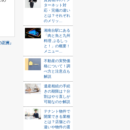
ターネット対
応・完備の違い
とは？それぞれ
のメリッ...
湘南台駅にある
「肉と魚と九州
料理 ぶるしっ
の正洲」
と！」の概要！
メニュー...
不動産の実勢価
格について！調
べ方と注意点も
解説
遺産相続の手続
きの期限は？分
割はやり直しが
可能なのか解説
テナント物件で
開業できる業種
とは？店舗との
違いや物件の選