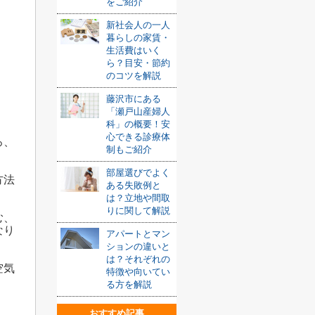
をご紹介
新社会人の一人
暮らしの家賃・
生活費はいく
ら？目安・節約
のコツを解説
藤沢市にある
「瀬戸山産婦人
科」の概要！安
心できる診療体
ろ、
制もご紹介
部屋選びでよく
方法
ある失敗例と
は？立地や間取
りに関して解説
む、
なり
アパートとマン
ションの違いと
は？それぞれの
空気
特徴や向いてい
る方を解説
おすすめ記事