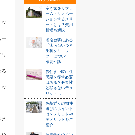
空き家をリフォ
ーム・リノベー
ションするメリ
リッ
ットとは？費用
相場も解説
も一
湘南台駅にある
「湘南台いつき
歯科クリニッ
メリ
ク」について！
概要や診...
なる
仮住まい時に住
民票を移す必要
はある？必要性
リッ
と移さないデメ
リット...
お墓近くの物件
選びのポイント
は？メリットや
ざま
デメリットをご
紹介
しめ
賃貸物件のイン