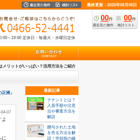
最終更新：2026年08月08日
00
00
件
件
最近見た物件
検討リスト
00～19:00
定休日：毎週火・水曜日定休
はメリットがいっぱい？活用方法をご紹介
最新記事
の正洲」
テナントとは？
入居手順や注意
点や審査方法を
-04-07
解説
すよ
贈与された土地
を売る方法を解
ルに
説！売却前の確