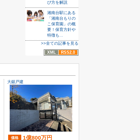
び方を解説
湘南台駅にある
「湘南台もりの
こ保育園」の概
要！保育方針や
特徴も...
>>全ての記事を見る
XML
RSS2.0
大鋸戸建
1億800万円
価格