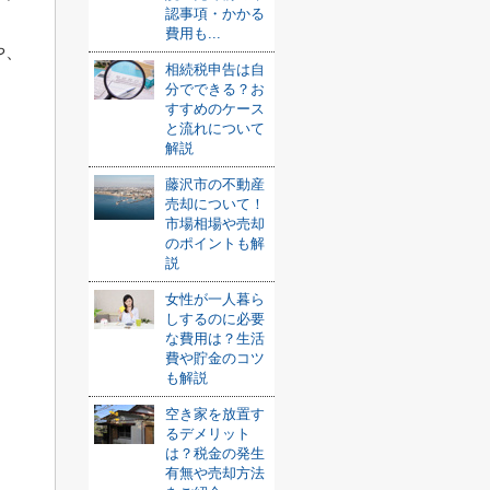
認事項・かかる
費用も...
や、
相続税申告は自
分でできる？お
すすめのケース
と流れについて
解説
藤沢市の不動産
売却について！
市場相場や売却
のポイントも解
説
女性が一人暮ら
しするのに必要
な費用は？生活
費や貯金のコツ
も解説
空き家を放置す
るデメリット
は？税金の発生
有無や売却方法