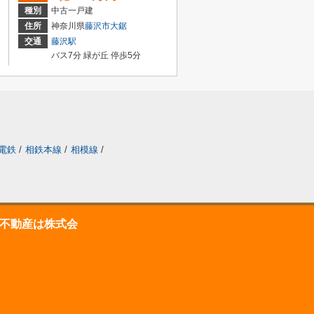
種別
中古一戸建
住所
神奈川県
藤沢市
大鋸
交通
藤沢駅
バス7分 緑が丘 停歩5分
電鉄
/
相鉄本線
/
相模線
/
不動産は株式会