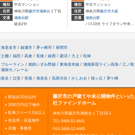
種別
中古マンション
種別
中古マンション
住所
神奈川県
藤沢市
湘南台
２丁目
住所
神奈川県
藤沢市
大庭
交通
湘南台駅
交通
湘南台駅
徒歩2分
バス10分 ライフタウン中央（神奈川県） 停歩4分
海老名市
/
綾瀬市
/
茅ヶ崎市
/
座間市
下土棚
/
福田
/
高倉
/
長後
/
綾西
/
菱沼
/
大上
/
松林
ブルーライン
/
相鉄いずみ野線
/
東海道本線
/
湘南新宿ライン高海
/
江ノ島
湘南モノレール
海老名
/
辻堂
/
長後
/
海老名
/
高座渋谷
/
かしわ台
/
桜ヶ丘
/
茅ケ崎
藤沢市の戸建てや未公開物件といった
駅徒歩10分以内
社ファインドホーム
2000万円以下物件
駐車スペース2台以上
神奈川県藤沢市湘南台１丁目15-1
投資用・収益物件
TEL:0466-52-4441
店舗・事務所
FAX:0466-52-4445