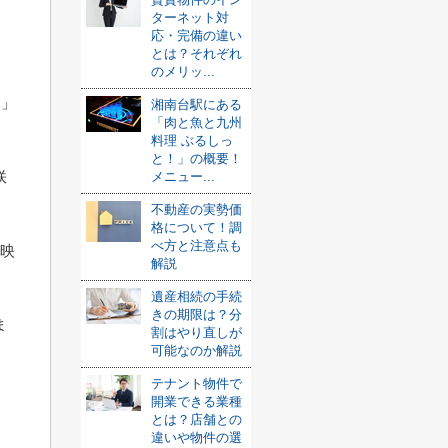
ターネット対
応・完備の違い
とは？それぞれ
のメリッ...
木」
湘南台駅にある
「肉と魚と九州
料理 ぶるしっ
と！」の概要！
咲
メニュー...
不動産の実勢価
格について！調
べ方と注意点も
「映
解説
遺産相続の手続
きの期限は？分
ま
割はやり直しが
可能なのか解説
テナント物件で
開業できる業種
とは？店舗との
違いや物件の選