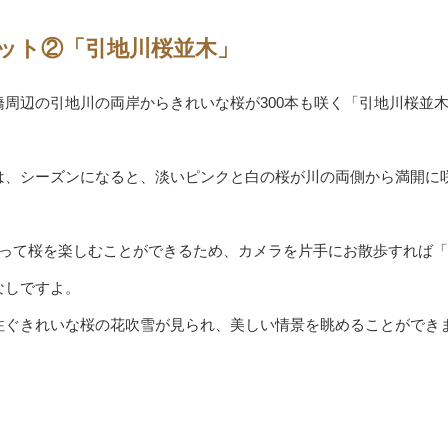
ット②「引地川桜並木」
周辺の引地川の両岸からきれいな桜が300本も咲く「引地川桜並
は、シーズンになると、淡いピンクと白の桜が川の両側から満開に
たって桜を楽しむことができるため、カメラを片手にお散歩すれば
なしですよ。
注ぐきれいな桜の花吹雪が見られ、美しい情景を眺めることができ