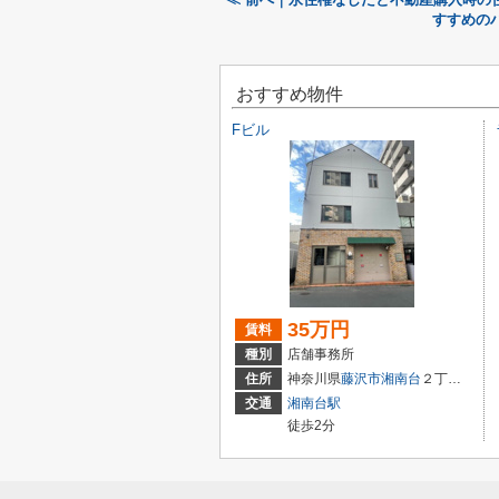
すすめの
おすすめ物件
Fビル
35万円
賃料
種別
店舗事務所
住所
神奈川県
藤沢市
湘南台
２丁目8-12
交通
湘南台駅
徒歩2分