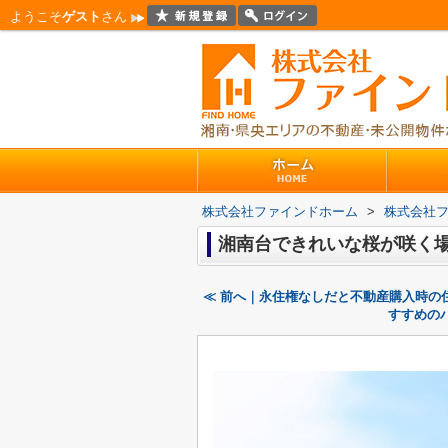
ようこそ
ゲスト
さん
株式会社ファインドホーム
>
株式会社
湘南台できれいな桜が咲く
≪ 前へ｜永住権なしだと不動産購入時の
すすめの