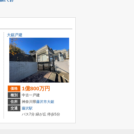
大鋸戸建
1億800万円
価格
種別
中古一戸建
住所
神奈川県
藤沢市
大鋸
交通
藤沢駅
バス7分 緑が丘 停歩5分