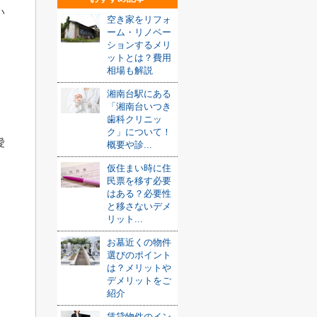
い
空き家をリフォ
ーム・リノベー
ションするメリ
ットとは？費用
相場も解説
湘南台駅にある
「湘南台いつき
歯科クリニッ
ク」について！
愛
概要や診...
仮住まい時に住
民票を移す必要
はある？必要性
と移さないデメ
リット...
お墓近くの物件
選びのポイント
は？メリットや
デメリットをご
紹介
賃貸物件のイン