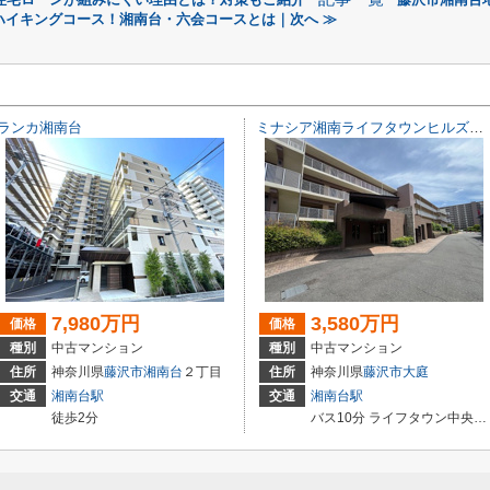
ハイキングコース！湘南台・六会コースとは｜次へ ≫
ランカ湘南台
ミナシア湘南ライフタウンヒルズフォート
7,980万円
3,580万円
価格
価格
種別
中古マンション
種別
中古マンション
住所
神奈川県
藤沢市
湘南台
２丁目
住所
神奈川県
藤沢市
大庭
交通
湘南台駅
交通
湘南台駅
徒歩2分
バス10分 ライフタウン中央（神奈川県） 停歩4分