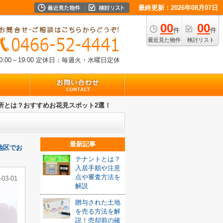
最終更新：2026年08月07日
00
00
件
件
最近見た物件
検討リスト
00～19:00
定休日：毎週火・水曜日定休
所とは？おすすめお花見スポット2選！
最新記事
地区でお
テナントとは？
入居手順や注意
点や審査方法を
-03-01
解説
贈与された土地
を売る方法を解
説！売却前の確