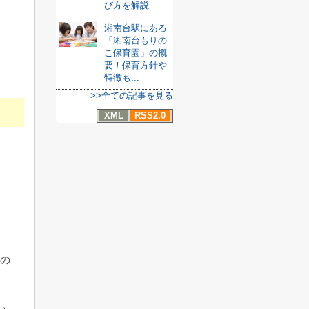
び方を解説
湘南台駅にある
「湘南台もりの
こ保育園」の概
要！保育方針や
特徴も...
>>全ての記事を見る
XML
RSS2.0
ルの