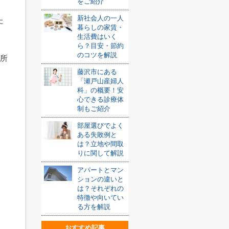
をご紹介
新社会人の一人
た
暮らしの家賃・
生活費はいく
ら？目安・節約
のコツを解説
か所
藤沢市にある
「瀬戸山産婦人
科」の概要！安
心できる診療体
制もご紹介
部屋選びでよく
ある失敗例と
は？立地や間取
りに関して解説
アパートとマン
ションの違いと
は？それぞれの
特徴や向いてい
る方を解説
おすすめ記事