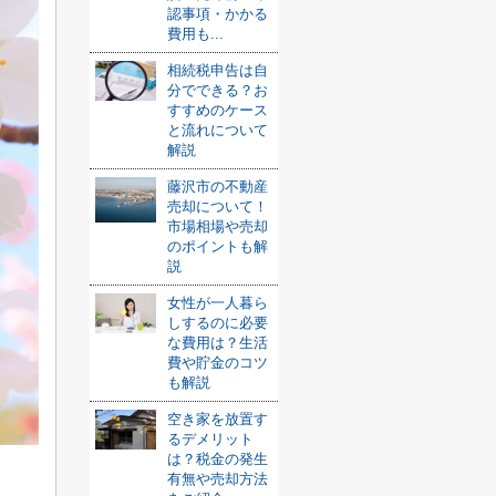
認事項・かかる
費用も...
相続税申告は自
分でできる？お
すすめのケース
と流れについて
解説
藤沢市の不動産
売却について！
市場相場や売却
のポイントも解
説
女性が一人暮ら
しするのに必要
な費用は？生活
費や貯金のコツ
も解説
空き家を放置す
るデメリット
は？税金の発生
有無や売却方法