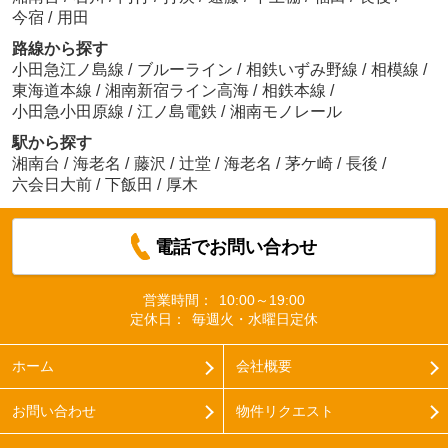
今宿
/
用田
路線から探す
小田急江ノ島線
/
ブルーライン
/
相鉄いずみ野線
/
相模線
/
東海道本線
/
湘南新宿ライン高海
/
相鉄本線
/
小田急小田原線
/
江ノ島電鉄
/
湘南モノレール
駅から探す
湘南台
/
海老名
/
藤沢
/
辻堂
/
海老名
/
茅ケ崎
/
長後
/
六会日大前
/
下飯田
/
厚木
電話でお問い合わせ
営業時間：
10:00～19:00
定休日：
毎週火・水曜日定休
ホーム
会社概要
お問い合わせ
物件リクエスト