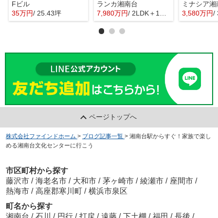
Fビル
ランカ湘南台
35万円
/ 25.43坪
7,980万円
/ 2LDK＋1S(納戸)
3,580万円
/
ページトップへ
株式会社ファインドホーム
>
ブログ記事一覧
>
湘南台駅からすぐ！家族で楽し
める湘南台文化センターに行こう
市区町村から探す
藤沢市
/
海老名市
/
大和市
/
茅ヶ崎市
/
綾瀬市
/
座間市
/
熱海市
/
高座郡寒川町
/
横浜市泉区
町名から探す
湘南台
/
石川
/
円行
/
打戻
/
遠藤
/
下土棚
/
福田
/
長後
/