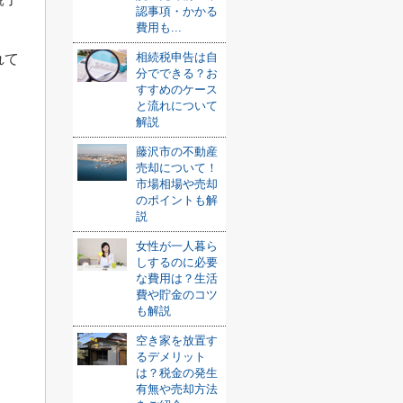
認事項・かかる
費用も...
相続税申告は自
れて
分でできる？お
すすめのケース
と流れについて
解説
藤沢市の不動産
売却について！
市場相場や売却
のポイントも解
説
女性が一人暮ら
しするのに必要
な費用は？生活
費や貯金のコツ
も解説
空き家を放置す
るデメリット
は？税金の発生
有無や売却方法