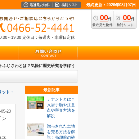
最終更新：2026年08月07日
00
00
件
件
最近見た物件
検討リスト
00～19:00
定休日：毎週火・水曜日定休
トふじさわとは？気軽に歴史研究を学ぼう
最新記事
リット・
テナントとは？
入居手順や注意
点や審査方法を
-05-23
解説
イン
贈与された土地
を売る方法を解
説！売却前の確
親子