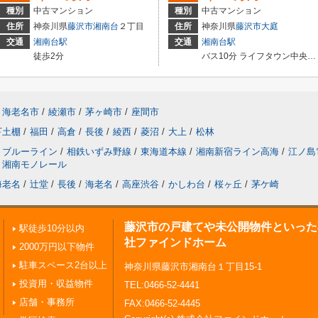
種別
中古マンション
種別
中古マンション
住所
神奈川県
藤沢市
湘南台
２丁目
住所
神奈川県
藤沢市
大庭
交通
湘南台駅
交通
湘南台駅
徒歩2分
バス10分 ライフタウン中央（神奈川県） 停歩4分
海老名市
/
綾瀬市
/
茅ヶ崎市
/
座間市
下土棚
/
福田
/
高倉
/
長後
/
綾西
/
菱沼
/
大上
/
松林
ブルーライン
/
相鉄いずみ野線
/
東海道本線
/
湘南新宿ライン高海
/
江ノ島
湘南モノレール
海老名
/
辻堂
/
長後
/
海老名
/
高座渋谷
/
かしわ台
/
桜ヶ丘
/
茅ケ崎
藤沢市の戸建てや未公開物件といった
駅徒歩10分以内
社ファインドホーム
2000万円以下物件
駐車スペース2台以上
神奈川県藤沢市湘南台１丁目15-1
投資用・収益物件
TEL:0466-52-4441
店舗・事務所
FAX:0466-52-4445