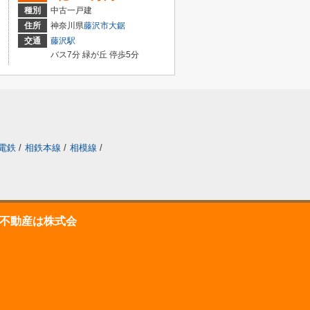
種別
中古一戸建
住所
神奈川県
藤沢市
大鋸
交通
藤沢駅
バス7分 緑が丘 停歩5分
電鉄
/
相鉄本線
/
相模線
/
不動産は株式会