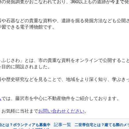
跡の発掘調査がおこなわれており、
360
以上もの遺跡が
今まで
発
器や石器などの貴重な資料や、遺跡を掘る発掘方法なども公開
学習
できる電子博物館です。
トふじさわ」とは、市の貴重な資料をオンラインで公開するこ
を目的に開設されました。
料や歴史研究などを見ることで、地域をより深く知り、
学ぶ
き
ム
では、藤沢市を中心に不動産物件をご紹介しております。
、お気軽に当社まで
お問い合わせください
。
記事一覧
動とは？ボランティアも募集中
二世帯住宅とは？建てる際のメ