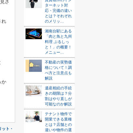
見さ
ターネット対
応・完備の違い
とは？それぞれ
され
のメリッ...
湘南台駅にある
「肉と魚と九州
料理 ぶるしっ
と！」の概要！
メニュー...
と
不動産の実勢価
格について！調
べ方と注意点も
解説
っか
遺産相続の手続
きの期限は？分
割はやり直しが
可能なのか解説
テナント物件で
開業できる業種
とは？店舗との
リット・
違いや物件の選