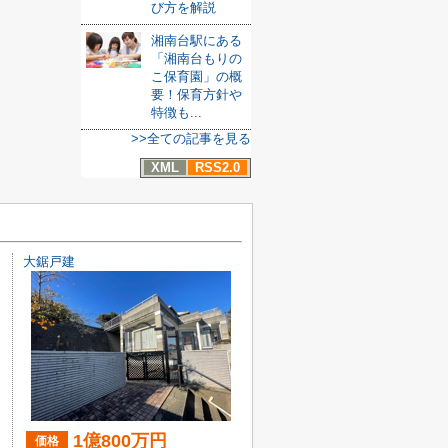
び方を解説
湘南台駅にある
「湘南台もりの
こ保育園」の概
要！保育方針や
特徴も...
>>全ての記事を見る
XML
RSS2.0
大鋸戸建
1億800万円
価格