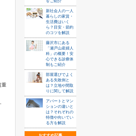
をご紹介
新社会人の一人
暮らしの家賃・
生活費はいく
ら？目安・節約
のコツを解説
藤沢市にある
「瀬戸山産婦人
科」の概要！安
心できる診療体
制もご紹介
部屋選びでよく
ある失敗例と
貴重
は？立地や間取
りに関して解説
アパートとマン
す
ションの違いと
は？それぞれの
特徴や向いてい
る方を解説
おすすめ記事