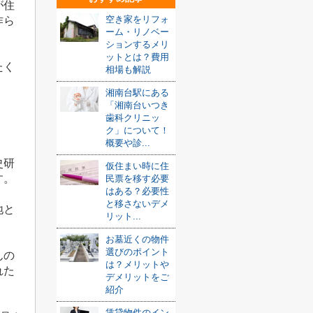
が住
空き家をリフォ
作ら
ーム・リノベー
ションするメリ
ットとは？費用
たく
相場も解説
湘南台駅にある
「湘南台いつき
歯科クリニッ
ク」について！
概要や診...
史研
仮住まい時に住
す。
民票を移す必要
はある？必要性
と移さないデメ
地と
リット...
お墓近くの物件
選びのポイント
んの
は？メリットや
れた
デメリットをご
紹介
賃貸物件のイン