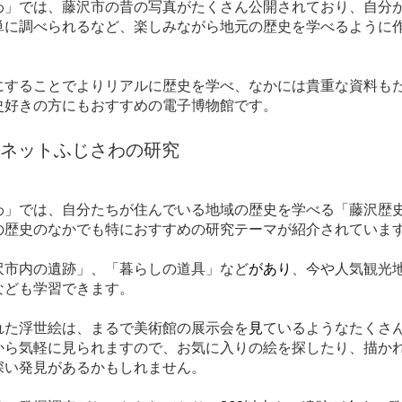
わ」では、藤沢市の昔の写真がたくさん公開されており、自分
単に調べられるなど、楽しみながら地元の歴史を学べるように
にすることでよりリアルに歴史を学べ、なかには貴重な資料も
史好きの方にもおすすめの電子博物館です。
ネットふじさわの研究
わ」では、自分たちが住んでいる地域の歴史を学べる「藤沢歴
の歴史のなかでも特におすすめの研究テーマが紹介されていま
沢市内の遺跡」、「暮らしの道具」など
があり
、今や人気観光
なども学習できます。
れた浮世絵は、まるで美術館の展示会を
見
ているようなたくさ
から気軽に見られますので、お気に入りの絵を探したり、描か
深い発見があるかもしれません。