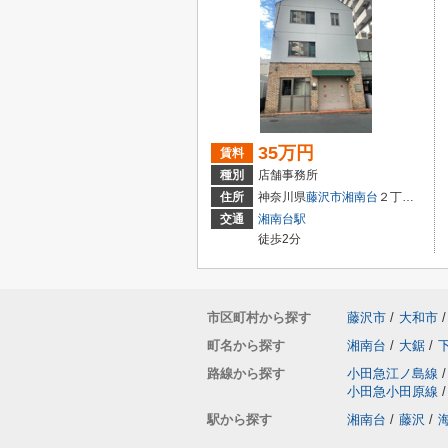
35万円
賃料
種別
店舗事務所
住所
神奈川県
藤沢市
湘南台
２丁目8-12
交通
湘南台駅
徒歩2分
市区町村から探す
藤沢市
/
大和市
/
町名から探す
湘南台
/
大鋸
/
路線から探す
小田急江ノ島線
/
小田急小田原線
/
駅から探す
湘南台
/
藤沢
/