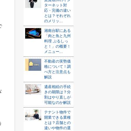
ターネット対
応・完備の違い
とは？それぞれ
のメリッ...
で
湘南台駅にある
「肉と魚と九州
料理 ぶるしっ
と！」の概要！
メニュー...
不動産の実勢価
格について！調
べ方と注意点も
解説
遺産相続の手続
な
きの期限は？分
割はやり直しが
可能なのか解説
。
テナント物件で
開業できる業種
とは？店舗との
う
違いや物件の選