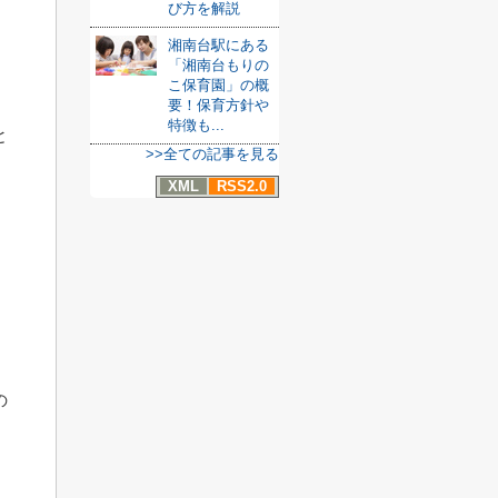
び方を解説
湘南台駅にある
「湘南台もりの
こ保育園」の概
要！保育方針や
特徴も...
と
>>全ての記事を見る
XML
RSS2.0
の