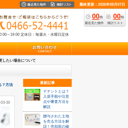
最終更新：2026年08月07日
00
00
件
件
最近見た物件
検討リスト
00～19:00
定休日：毎週火・水曜日定休
更したい場合について
最新記事
る？方法
テナントとは？
入居手順や注意
点や審査方法を
-03-30
解説
贈与された土地
を売る方法を解
説！売却前の確