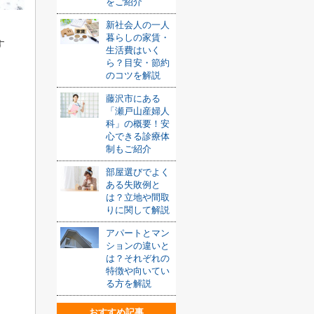
をご紹介
新社会人の一人
暮らしの家賃・
す
生活費はいく
ら？目安・節約
のコツを解説
藤沢市にある
「瀬戸山産婦人
科」の概要！安
心できる診療体
制もご紹介
部屋選びでよく
ある失敗例と
は？立地や間取
りに関して解説
アパートとマン
ションの違いと
は？それぞれの
特徴や向いてい
る方を解説
おすすめ記事