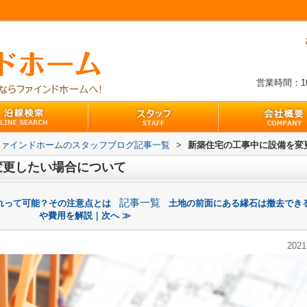
営業時間：10:
ファインドホームのスタッフブログ記事一覧
>
新築住宅の工事中に設備を変
変更したい場合について
記事一覧
れって可能？その注意点とは
土地の前面にある縁石は撤去でき
や費用を解説｜次へ ≫
2021