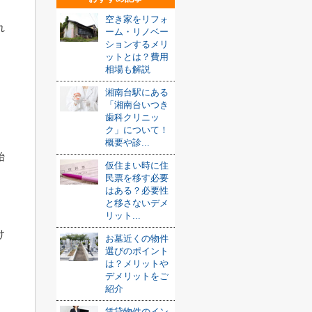
空き家をリフォ
れ
ーム・リノベー
ションするメリ
ットとは？費用
相場も解説
湘南台駅にある
「湘南台いつき
歯科クリニッ
ク」について！
概要や診...
始
仮住まい時に住
民票を移す必要
はある？必要性
と移さないデメ
リット...
け
お墓近くの物件
選びのポイント
は？メリットや
デメリットをご
紹介
賃貸物件のイン