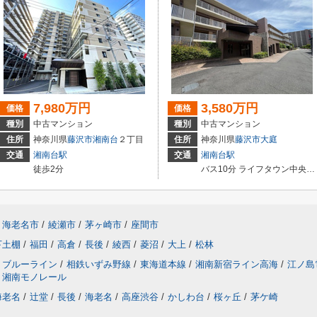
7,980万円
3,580万円
価格
価格
種別
中古マンション
種別
中古マンション
住所
神奈川県
藤沢市
湘南台
２丁目
住所
神奈川県
藤沢市
大庭
交通
湘南台駅
交通
湘南台駅
徒歩2分
バス10分 ライフタウン中央（神奈川県） 停歩4分
海老名市
/
綾瀬市
/
茅ヶ崎市
/
座間市
下土棚
/
福田
/
高倉
/
長後
/
綾西
/
菱沼
/
大上
/
松林
ブルーライン
/
相鉄いずみ野線
/
東海道本線
/
湘南新宿ライン高海
/
江ノ島
湘南モノレール
海老名
/
辻堂
/
長後
/
海老名
/
高座渋谷
/
かしわ台
/
桜ヶ丘
/
茅ケ崎