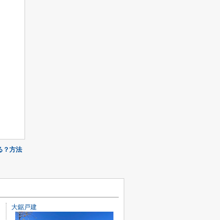
る？方法
大鋸戸建