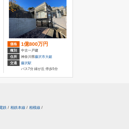
1億800万円
価格
種別
中古一戸建
住所
神奈川県
藤沢市
大鋸
交通
藤沢駅
バス7分 緑が丘 停歩5分
電鉄
/
相鉄本線
/
相模線
/