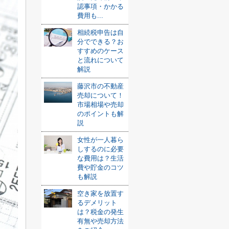
認事項・かかる
費用も...
相続税申告は自
分でできる？お
すすめのケース
と流れについて
解説
藤沢市の不動産
売却について！
市場相場や売却
のポイントも解
説
女性が一人暮ら
しするのに必要
な費用は？生活
費や貯金のコツ
も解説
空き家を放置す
るデメリット
は？税金の発生
有無や売却方法