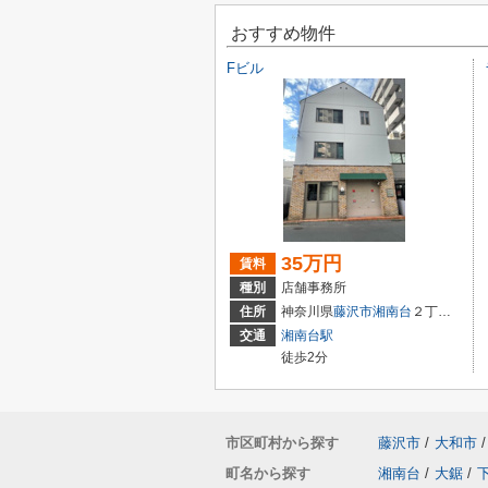
おすすめ物件
Fビル
35万円
賃料
種別
店舗事務所
住所
神奈川県
藤沢市
湘南台
２丁目8-12
交通
湘南台駅
徒歩2分
市区町村から探す
藤沢市
/
大和市
/
町名から探す
湘南台
/
大鋸
/