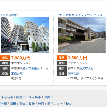
ランカ湘南台
ミナシア湘南ライフタウンヒルズフォート
7,980万円
3,580万円
価格
価格
種別
中古マンション
種別
中古マンション
住所
神奈川県
藤沢市
湘南台
２丁目
住所
神奈川県
藤沢市
大庭
交通
湘南台駅
交通
湘南台駅
徒歩2分
バス10分 ライフタウン中央（神奈川県） 停歩4分
海老名市
/
綾瀬市
/
茅ヶ崎市
/
座間市
下土棚
/
福田
/
高倉
/
長後
/
綾西
/
菱沼
/
大上
/
松林