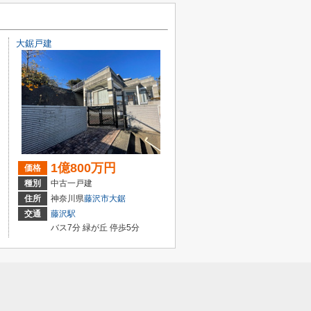
大鋸戸建
1億800万円
価格
種別
中古一戸建
住所
神奈川県
藤沢市
大鋸
交通
藤沢駅
バス7分 緑が丘 停歩5分