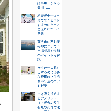
認事項・かかる
費用も...
相続税申告は自
分でできる？お
すすめのケース
と流れについて
解説
藤沢市の不動産
売却について！
市場相場や売却
のポイントも解
説
女性が一人暮ら
しするのに必要
な費用は？生活
費や貯金のコツ
も解説
空き家を放置す
るデメリット
は？税金の発生
る
有無や売却方法