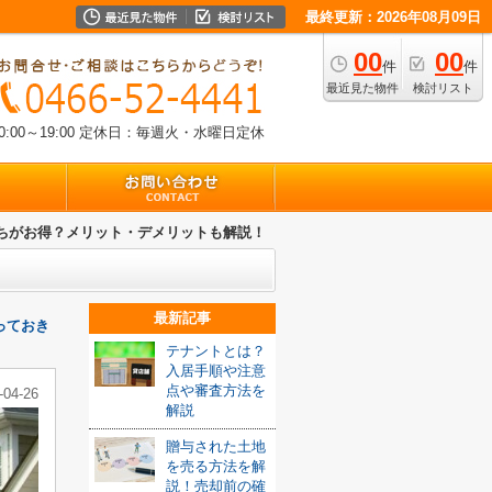
最終更新：2026年08月09日
00
00
件
件
最近見た物件
検討リスト
00～19:00
定休日：毎週火・水曜日定休
ちがお得？メリット・デメリットも解説！
最新記事
っておき
テナントとは？
入居手順や注意
点や審査方法を
-04-26
解説
贈与された土地
を売る方法を解
説！売却前の確