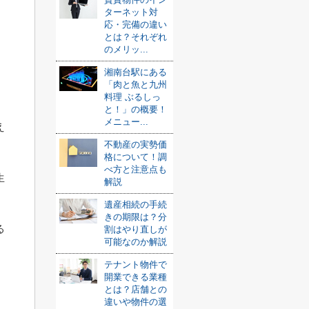
ターネット対
応・完備の違い
とは？それぞれ
のメリッ...
湘南台駅にある
「肉と魚と九州
料理 ぶるしっ
と！」の概要！
メニュー...
え
不動産の実勢価
格について！調
べ方と注意点も
生
解説
遺産相続の手続
きの期限は？分
る
割はやり直しが
可能なのか解説
テナント物件で
開業できる業種
とは？店舗との
う
違いや物件の選