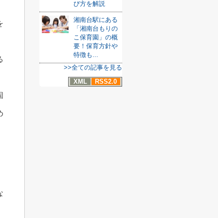
び方を解説
湘南台駅にある
を
「湘南台もりの
こ保育園」の概
要！保育方針や
特徴も...
る
>>全ての記事を見る
XML
RSS2.0
固
め
な