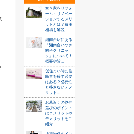
空き家をリフォ
ーム・リノベー
資
ションするメリ
ットとは？費用
相場も解説
湘南台駅にある
「湘南台いつき
歯科クリニッ
ク」について！
概要や診...
ま
仮住まい時に住
民票を移す必要
はある？必要性
と移さないデメ
リット...
お墓近くの物件
選びのポイント
は？メリットや
。
デメリットをご
紹介
、
賃貸物件のイン