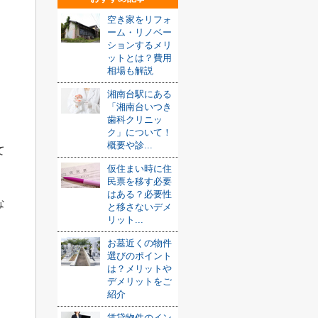
空き家をリフォ
ーム・リノベー
ションするメリ
ットとは？費用
相場も解説
湘南台駅にある
「湘南台いつき
歯科クリニッ
ク」について！
概要や診...
て
仮住まい時に住
民票を移す必要
はある？必要性
な
と移さないデメ
リット...
お墓近くの物件
選びのポイント
は？メリットや
デメリットをご
紹介
賃貸物件のイン