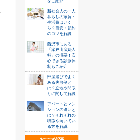
。
をご紹介
新社会人の一人
ょ
暮らしの家賃・
生活費はいく
ら？目安・節約
のコツを解説
藤沢市にある
「瀬戸山産婦人
科」の概要！安
心できる診療体
制もご紹介
部屋選びでよく
ある失敗例と
は？立地や間取
りに関して解説
アパートとマン
ションの違いと
は？それぞれの
特徴や向いてい
る方を解説
おすすめ記事