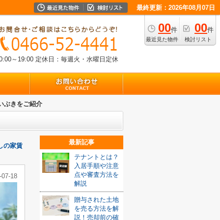
最終更新：2026年08月07日
00
00
件
件
最近見た物件
検討リスト
00～19:00
定休日：毎週火・水曜日定休
いぶきをご紹介
最新記事
しの家賃
テナントとは？
入居手順や注意
点や審査方法を
-07-18
解説
贈与された土地
を売る方法を解
説！売却前の確