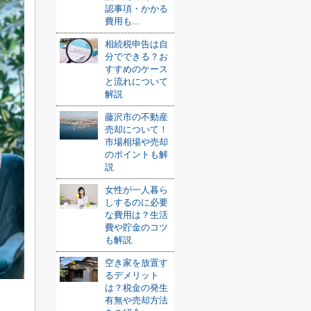
認事項・かかる
費用も...
相続税申告は自
分でできる？お
すすめのケース
と流れについて
解説
藤沢市の不動産
売却について！
市場相場や売却
のポイントも解
説
女性が一人暮ら
しするのに必要
な費用は？生活
費や貯金のコツ
も解説
空き家を放置す
るデメリット
は？税金の発生
有無や売却方法