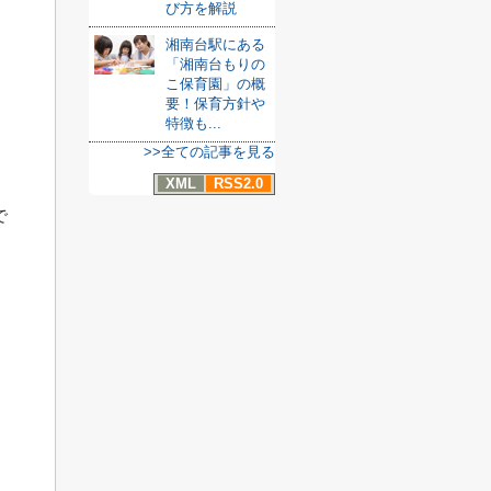
び方を解説
湘南台駅にある
「湘南台もりの
こ保育園」の概
要！保育方針や
特徴も...
>>全ての記事を見る
XML
RSS2.0
で