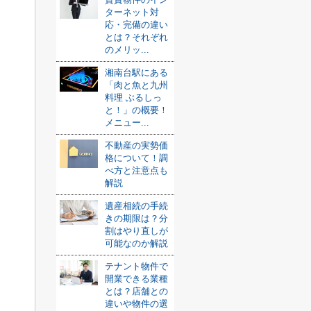
ターネット対
応・完備の違い
とは？それぞれ
のメリッ...
湘南台駅にある
「肉と魚と九州
料理 ぶるしっ
と！」の概要！
メニュー...
不動産の実勢価
格について！調
べ方と注意点も
解説
遺産相続の手続
きの期限は？分
割はやり直しが
可能なのか解説
テナント物件で
開業できる業種
とは？店舗との
違いや物件の選