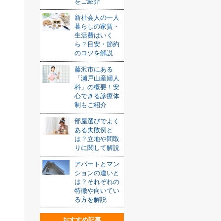
をご紹介
新社会人の一人
暮らしの家賃・
生活費はいく
ら？目安・節約
のコツを解説
藤沢市にある
「瀬戸山産婦人
科」の概要！安
心できる診療体
制もご紹介
部屋選びでよく
ある失敗例と
は？立地や間取
りに関して解説
アパートとマン
ションの違いと
は？それぞれの
特徴や向いてい
る方を解説
おすすめ記事