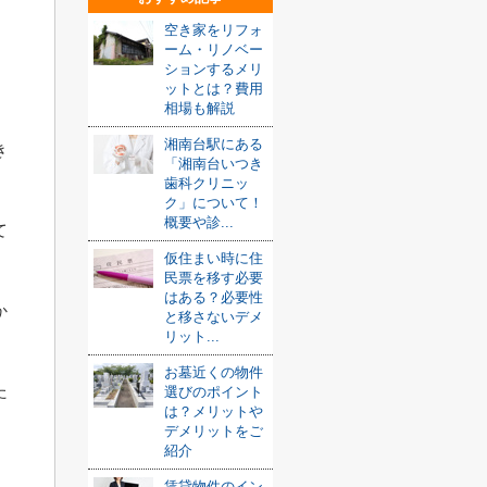
空き家をリフォ
ーム・リノベー
ションするメリ
ットとは？費用
相場も解説
湘南台駅にある
き
「湘南台いつき
歯科クリニッ
ク」について！
概要や診...
て
仮住まい時に住
民票を移す必要
はある？必要性
か
と移さないデメ
リット...
お墓近くの物件
た
選びのポイント
は？メリットや
デメリットをご
紹介
賃貸物件のイン