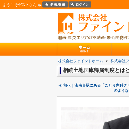
ようこそ
ゲスト
さん
株式会社ファインドホーム
>
株式会社
相続土地国庫帰属制度とは
≪ 前へ｜湘南台駅にある「ことり内科ク
のような