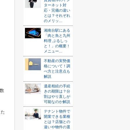
ターネット対
応・完備の違い
とは？それぞれ
のメリッ...
湘南台駅にある
「肉と魚と九州
料理 ぶるしっ
と！」の概要！
メニュー...
不動産の実勢価
格について！調
べ方と注意点も
解説
遺産相続の手続
手数
きの期限は？分
割はやり直しが
可能なのか解説
テナント物件で
した
開業できる業種
とは？店舗との
違いや物件の選