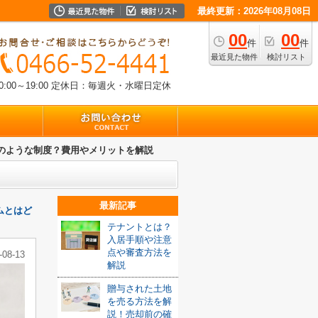
最終更新：2026年08月08日
00
00
件
件
最近見た物件
検討リスト
00～19:00
定休日：毎週火・水曜日定休
のような制度？費用やメリットを解説
最新記事
ムとはど
テナントとは？
入居手順や注意
点や審査方法を
-08-13
解説
贈与された土地
を売る方法を解
説！売却前の確