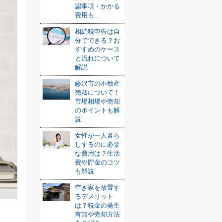
認事項・かかる
費用も...
相続税申告は自
分でできる？お
すすめのケース
と流れについて
解説
藤沢市の不動産
売却について！
市場相場や売却
のポイントも解
説
女性が一人暮ら
しするのに必要
な費用は？生活
費や貯金のコツ
も解説
空き家を放置す
るデメリット
は？税金の発生
有無や売却方法