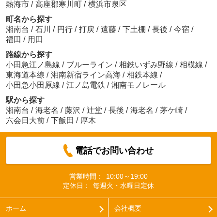
熱海市
/
高座郡寒川町
/
横浜市泉区
町名から探す
湘南台
/
石川
/
円行
/
打戻
/
遠藤
/
下土棚
/
長後
/
今宿
/
福田
/
用田
路線から探す
小田急江ノ島線
/
ブルーライン
/
相鉄いずみ野線
/
相模線
/
東海道本線
/
湘南新宿ライン高海
/
相鉄本線
/
小田急小田原線
/
江ノ島電鉄
/
湘南モノレール
駅から探す
湘南台
/
海老名
/
藤沢
/
辻堂
/
長後
/
海老名
/
茅ケ崎
/
六会日大前
/
下飯田
/
厚木
電話でお問い合わせ
営業時間：
10:00～19:00
定休日：
毎週火・水曜日定休
ホーム
会社概要