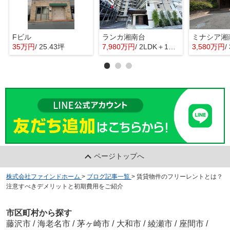
Fビル
ランカ湘南台
35万円
/ 25.43坪
7,980万円
/ 2LDK＋1S(納戸)
3,580万円
/
ページトップへ
株式会社ファインドホーム
>
ブログ記事一覧
>
賃貸物件のフリーレントとは？
注意すべきデメリットと初期費用をご紹介
市区町村から探す
藤沢市
/
海老名市
/
茅ヶ崎市
/
大和市
/
綾瀬市
/
座間市
/